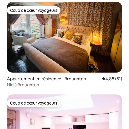
Coup de cœur voyageurs
Coup de cœur voyageurs
Appartement en résidence ⋅ Broughton
Évaluation mo
4,88 (51)
Nid à Broughton
Coup de cœur voyageurs
Coup de cœur voyageurs