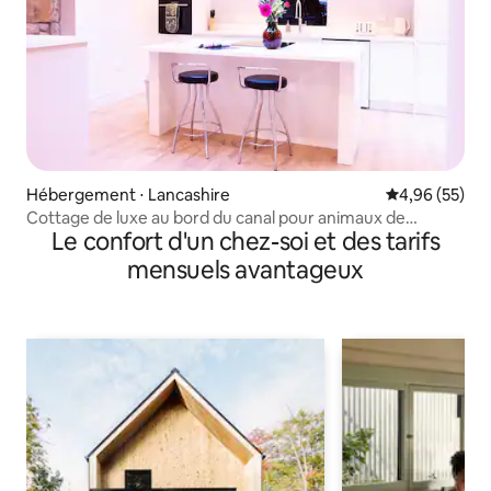
Hébergement ⋅ Lancashire
Évaluation mo
4,96 (55)
Cottage de luxe au bord du canal pour animaux de
Le confort d'un chez-soi et des tarifs
compagnie et familles dans le Lancashire
mensuels avantageux