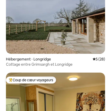
Hébergement ⋅ Longridge
Évaluation
5 (28)
Cottage entre Grimsargh et Longridge
Coup de cœur voyageurs
Coups de cœur voyageurs les plus appréciés