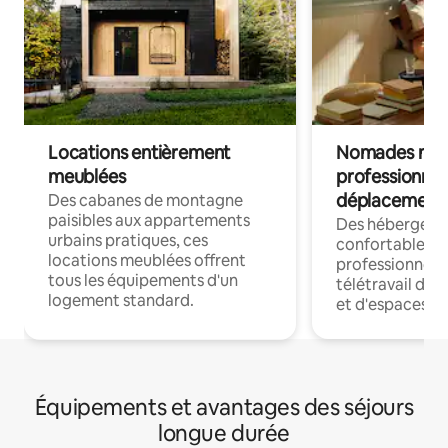
Locations entièrement
Nomades num
meublées
professionnel
déplacement
Des cabanes de montagne
paisibles aux appartements
Des hébergem
urbains pratiques, ces
confortables p
locations meublées offrent
professionnels
tous les équipements d'un
télétravail dis
logement standard.
et d'espaces de
Équipements et avantages des séjours
longue durée