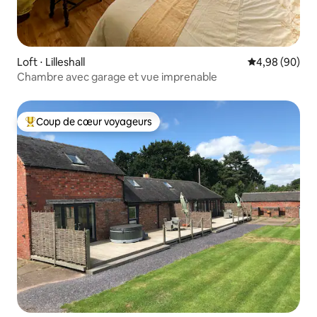
Loft ⋅ Lilleshall
Évaluation mo
4,98 (90)
Chambre avec garage et vue imprenable
Coup de cœur voyageurs
Coups de cœur voyageurs les plus appréciés