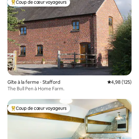
Coup de cœur voyageurs
Coups de cœur voyageurs les plus appréciés
Gîte à la ferme ⋅ Stafford
Évaluation moy
4,98 (125)
The Bull Pen à Home Farm.
Coup de cœur voyageurs
Coups de cœur voyageurs les plus appréciés