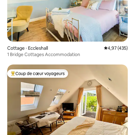
Cottage ⋅ Eccleshall
Évaluation moy
4,97 (435)
1 Bridge Cottages Accommodation
Coup de cœur voyageurs
Coups de cœur voyageurs les plus appréciés