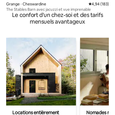
Grange ⋅ Cheswardine
Évaluation moy
4,94 (183)
The Stables Barn avec jacuzzi et vue imprenable
Le confort d'un chez-soi et des tarifs
mensuels avantageux
Locations entièrement
Nomades num