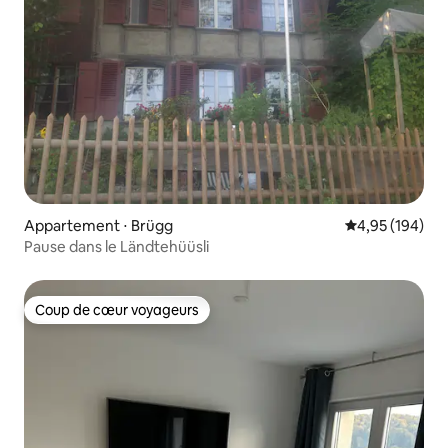
Appartement ⋅ Brügg
Évaluation moy
4,95 (194)
Pause dans le Ländtehüüsli
Coup de cœur voyageurs
Coup de cœur voyageurs