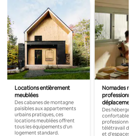
Locations entièrement
Nomades num
meublées
professionnel
déplacement
Des cabanes de montagne
paisibles aux appartements
Des hébergem
urbains pratiques, ces
confortables p
locations meublées offrent
professionnels
tous les équipements d'un
télétravail dis
logement standard.
et d'espaces de