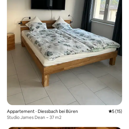
Appartement ⋅ Diessbach bei Büren
Évaluation
5 (15)
Studio James Dean ~ 37 m2