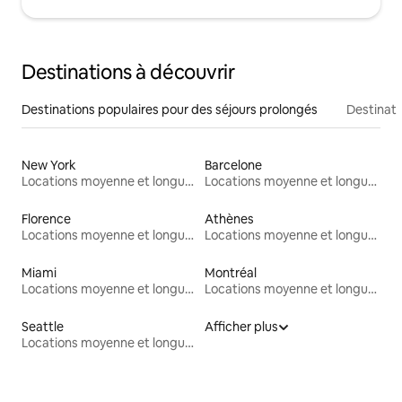
Destinations à découvrir
Destinations populaires pour des séjours prolongés
Destinati
New York
Barcelone
Locations moyenne et longue durée
Locations moyenne et longue durée
Florence
Athènes
Locations moyenne et longue durée
Locations moyenne et longue durée
Miami
Montréal
Locations moyenne et longue durée
Locations moyenne et longue durée
Seattle
Afficher plus
Locations moyenne et longue durée