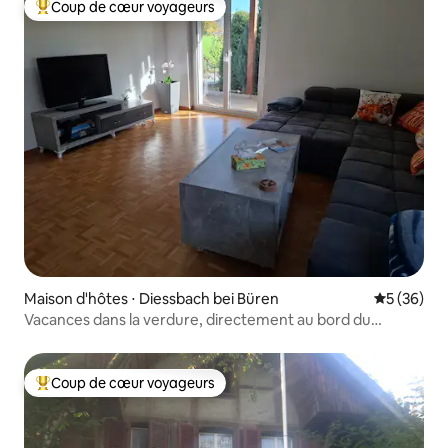
Coup de cœur voyageurs
Coups de cœur voyageurs les plus appréciés
Maison d'hôtes ⋅ Diessbach bei Büren
Évaluation
5 (36)
Vacances dans la verdure, directement au bord du
ruisseau
Coup de cœur voyageurs
Coups de cœur voyageurs les plus appréciés