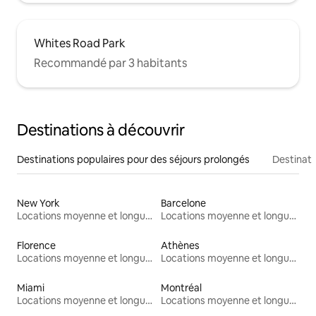
Whites Road Park
Recommandé par 3 habitants
Destinations à découvrir
Destinations populaires pour des séjours prolongés
Destinati
New York
Barcelone
Locations moyenne et longue durée
Locations moyenne et longue durée
Florence
Athènes
Locations moyenne et longue durée
Locations moyenne et longue durée
Miami
Montréal
Locations moyenne et longue durée
Locations moyenne et longue durée