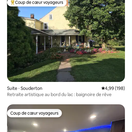
Coup de cœur voyageurs
Coups de cœur voyageurs les plus appréciés
Suite ⋅ Souderton
Évaluation moy
4,99 (198)
Retraite artistique au bord du lac : baignoire de rêve
Coup de cœur voyageurs
Coup de cœur voyageurs