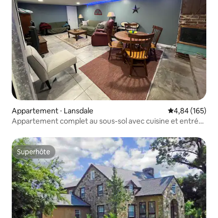
Appartement ⋅ Lansdale
Évaluation moy
4,84 (165)
Appartement complet au sous-sol avec cuisine et entrée
privée
Superhôte
Superhôte