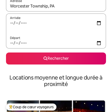
Adresse
Lorsque les résultats s'affichent, utilisez les flèches vers le hau
Arrivée
Départ
Rechercher
Locations moyenne et longue durée à
proximité
Coup de cœur voyageurs
Coups de cœur voyageurs les plus appréciés