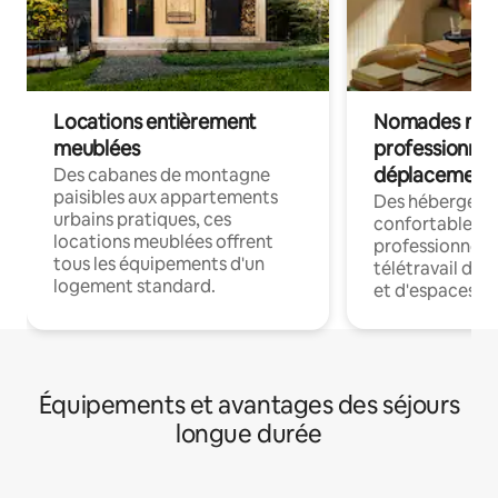
Locations entièrement
Nomades num
meublées
professionnel
déplacement
Des cabanes de montagne
paisibles aux appartements
Des hébergem
urbains pratiques, ces
confortables p
locations meublées offrent
professionnels
tous les équipements d'un
télétravail dis
logement standard.
et d'espaces de
Équipements et avantages des séjours
longue durée