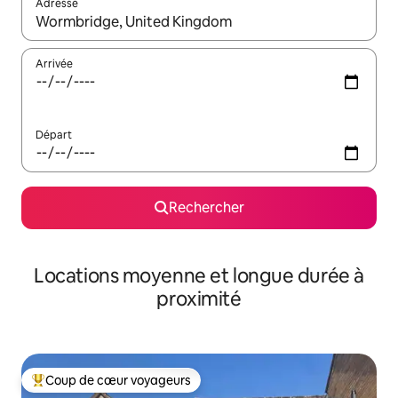
Adresse
Lorsque les résultats s'affichent, utilisez les flèches vers le hau
Arrivée
Départ
Rechercher
Locations moyenne et longue durée à
proximité
Coup de cœur voyageurs
Coups de cœur voyageurs les plus appréciés