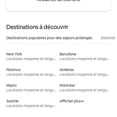
Destinations à découvrir
Destinations populaires pour des séjours prolongés
Destinati
New York
Barcelone
Locations moyenne et longue durée
Locations moyenne et longue durée
Florence
Athènes
Locations moyenne et longue durée
Locations moyenne et longue durée
Miami
Montréal
Locations moyenne et longue durée
Locations moyenne et longue durée
Seattle
Afficher plus
Locations moyenne et longue durée