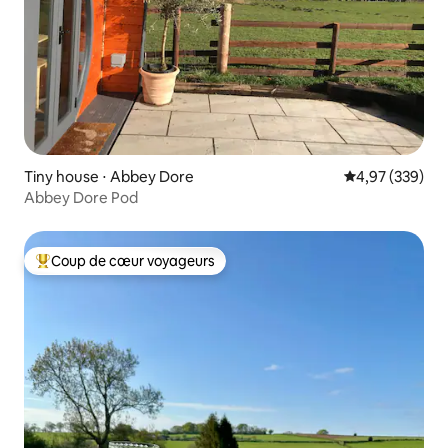
Tiny house ⋅ Abbey Dore
Évaluation moy
4,97 (339)
Abbey Dore Pod
Coup de cœur voyageurs
Coups de cœur voyageurs les plus appréciés