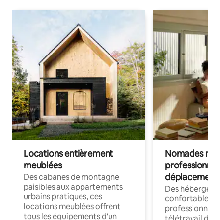
Locations entièrement
Nomades num
meublées
professionnel
déplacement
Des cabanes de montagne
paisibles aux appartements
Des hébergem
urbains pratiques, ces
confortables p
locations meublées offrent
professionnels
tous les équipements d'un
télétravail dis