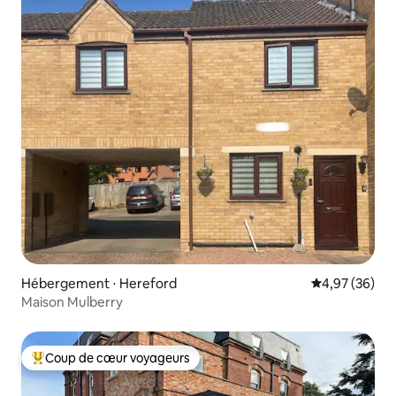
Hébergement ⋅ Hereford
Évaluation mo
4,97 (36)
Maison Mulberry
Coup de cœur voyageurs
Coups de cœur voyageurs les plus appréciés