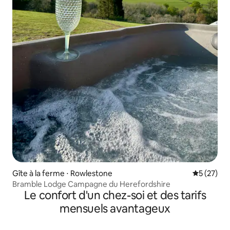
Gîte à la ferme ⋅ Rowlestone
Évaluation
5 (27)
Bramble Lodge Campagne du Herefordshire
Le confort d'un chez-soi et des tarifs
mensuels avantageux