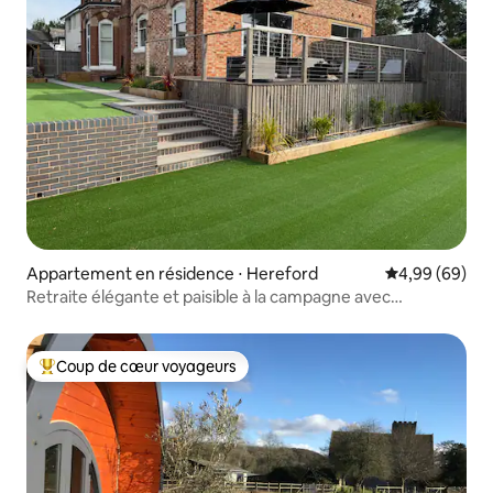
Appartement en résidence ⋅ Hereford
Évaluation mo
4,99 (69)
Retraite élégante et paisible à la campagne avec
2 chambres
Coup de cœur voyageurs
Coups de cœur voyageurs les plus appréciés