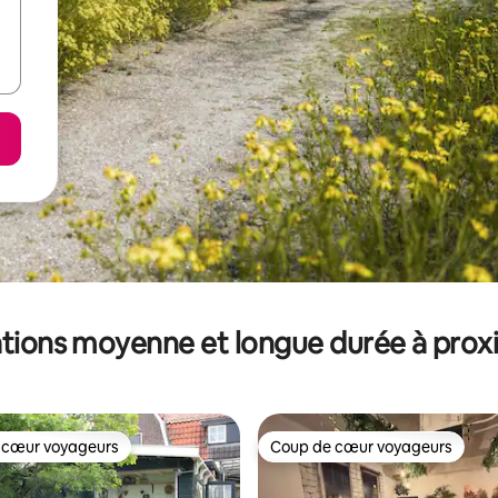
tions moyenne et longue durée à prox
 cœur voyageurs
Coup de cœur voyageurs
 cœur voyageurs
Coup de cœur voyageurs