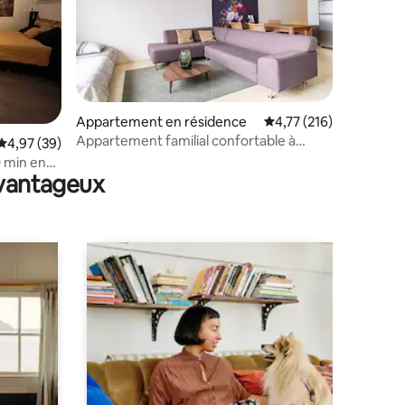
Appartement en résidence
Évaluation moyenne sur
4,77 (216)
Appartement familial confortable à
taires : 4,86 sur 5
Évaluation moyenne sur la base de 39 commentaires : 4,97 sur 5
4,97 (39)
proximité d'Amsterdam et de la plage
0 min en
avantageux