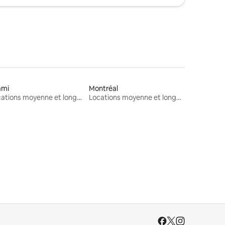
ami
Montréal
Locations moyenne et longue durée
Locations moyenne et longue durée