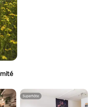
imité
Superhôte
Superhôte