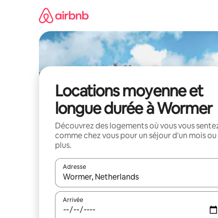
Aller
directement
au
contenu
Locations moyenne et
longue durée à Wormer
Découvrez des logements où vous vous sente
comme chez vous pour un séjour d'un mois ou
plus.
Adresse
Lorsque les résultats s'affichent, utilisez les flèc
Arrivée