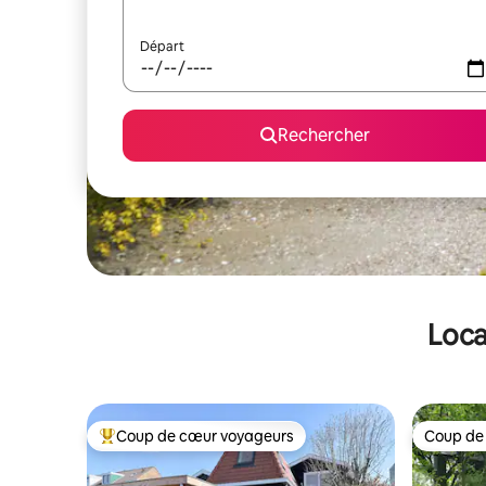
Départ
Rechercher
Loca
Coup de cœur voyageurs
Coup de
Coups de cœur voyageurs les plus appréciés
Coup de