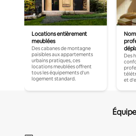
Locations entièrement
Noma
meublées
prof
dépl
Des cabanes de montagne
paisibles aux appartements
Des 
urbains pratiques, ces
confo
locations meublées offrent
profe
tous les équipements d'un
télét
logement standard.
et d'
Équipe