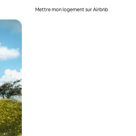
Mettre mon logement sur Airbnb
sant glisser.