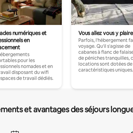
des numériques et
Vous allez vous y plaire
essionnels en
Parfois, l'hébergement fai
voyage. Qu'il s'agisse de
acement
cabanes à flanc de falais
hébergements
de péniches tranquilles, 
rtables pour les
locations sont dotées de
ssionnels nomades et en
caractéristiques uniques
ravail disposant du wifi
espaces de travail dédiés.
ments et avantages des séjours longu