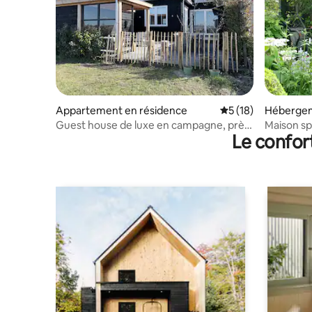
Appartement en résidence
Évaluation moyenne
5 (18)
Héberge
Guest house de luxe en campagne, près
Maison sp
Le confor
d'Amsterdam