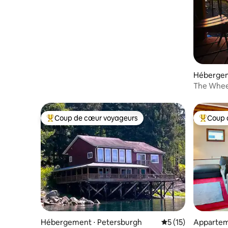
Hébergem
The Whee
retraite 
Coup de cœur voyageurs
Coup 
Coups de cœur voyageurs les plus appréciés
Coups de
Hébergement ⋅ Petersburgh
Évaluation moyenne
5 (15)
Appartem