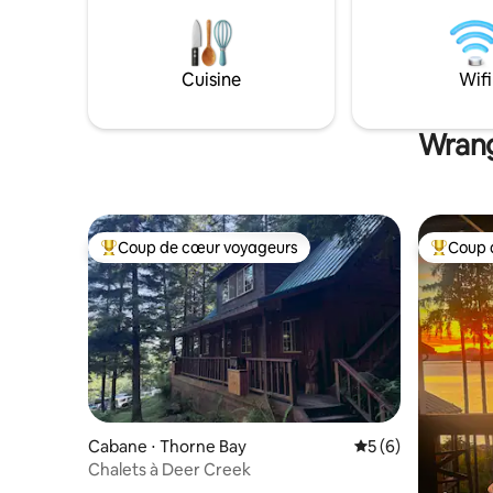
Cuisine
Wifi
Wrang
Coup de cœur voyageurs
Coup 
Coups de cœur voyageurs les plus appréciés
Coups de
Cabane ⋅ Thorne Bay
Évaluation moyenn
5 (6)
Chalets à Deer Creek