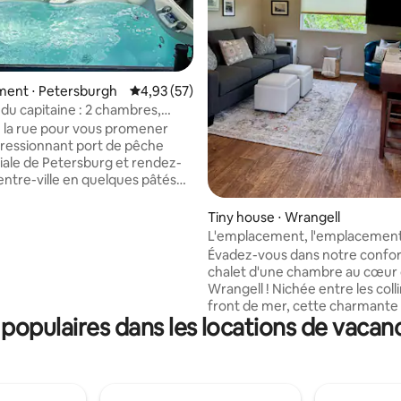
 la base de 46 commentaires : 4,89 sur 5
ent ⋅ Petersburgh
Évaluation moyenne sur la base de 57 comme
4,93 (57)
 du capitaine : 2 chambres,
onus, jacuzzi et vue
 la rue pour vous promener
pressionnant port de pêche
le de Petersburg et rendez-
entre-ville en quelques pâtés
s. Cette ancienne maison
ne est équipée de toutes les
Tiny house ⋅ Wrangell
és nécessaires pour rendre
L'emplacement, l'emplacement
réable. Spa, TV Oled,
l'emplacement !
Évadez-vous dans notre confor
 de cuisine modernes, Wi-Fi,
chalet d'une chambre au cœur
domicile, espace
Wrangell ! Nichée entre les colli
ement, grand terrain, grande
front de mer, cette charmante 
cue, etc. Réveillez-vous
opulaires dans les locations de vacan
offre l'escapade idéale pour les
 votre café en admirant le
ou les petites familles. À quelq
e Devil's Thumb et la chaîne de
centre-ville, vous aurez accès 
s. Envoyez une demande pour
épiceries, aux restaurants, des
 supplémentaires, des séjours
de pêche/visite touristique, du
s, plus longs, etc.