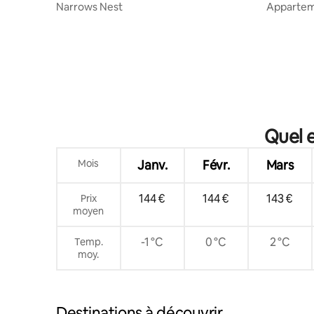
Narrows Nest
Apparteme
ensoleillé
Quel e
Mois
Janv.
Févr.
Mars
144 €
144 €
143 €
Prix
moyen
-1 °C
0 °C
2 °C
Temp.
moy.
Destinations à découvrir