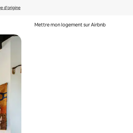
ue d'origine
Mettre mon logement sur Airbnb
sant glisser.