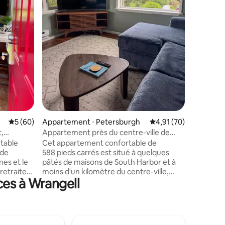
ville. La
km de l'aéroport. 
porche, v
manger, 
équipée,
size et u
ntaires : 4,93 sur 5
l'étage, i
salle de
avec un li
ainsi que
Évaluation moyenne sur la base de 60 commentaires : 5 sur 5
5 (60)
Appartement ⋅ Petersburgh
Évaluation moyenne su
4,91 (70)
,
Appartement près du centre-ville de
Saint-Pétersbourg
table
Cet appartement confortable de
 de
588 pieds carrés est situé à quelques
nes et le
pâtés de maisons de South Harbor et à
retraite
moins d'un kilomètre du centre-ville,
ces à Wrangell
 couples
offrant l'emplacement idéal pour votre
ues pas du
séjour. Situé dans un quartier calme et
à pied aux
paisible avec vue sur la montagne, il offre
 bateaux
tout le confort d'un chez-soi. Profitez
 parc
d'une cuisine entièrement équipée avec