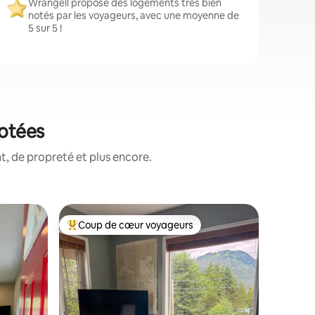
Wrangell propose des logements très bien
notés par les voyageurs, avec une moyenne de
5 sur 5 !
notées
, de propreté et plus encore.
Hébergem
Coup de cœur voyageurs
Coup
lus appréciés
Coups de cœur voyageurs les plus appréciés
Coups d
Charmant
Pétersbo
Cette con
chambres 
idéaleme
Alaska, e
marche de