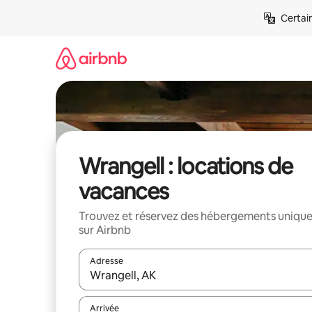
Aller
Certai
directement
au
contenu
Wrangell : locations de
vacances
Trouvez et réservez des hébergements uniqu
sur Airbnb
Adresse
Lorsque les résultats s'affichent, utilisez les flèc
Arrivée