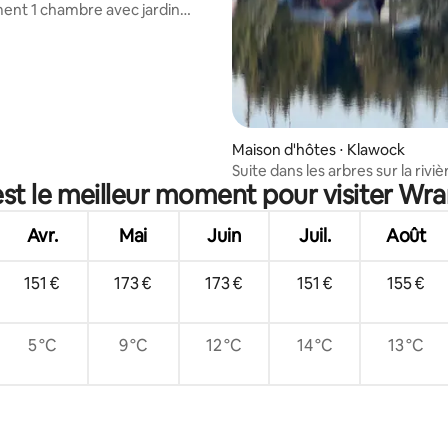
nt 1 chambre avec jardin
 et vue sur l'océan
Maison d'hôtes ⋅ Klawock
Suite dans les arbres sur la riviè
st le meilleur moment pour visiter Wra
Klawock
Avr.
Mai
Juin
Juil.
Août
151 €
173 €
173 €
151 €
155 €
5 °C
9 °C
12 °C
14 °C
13 °C