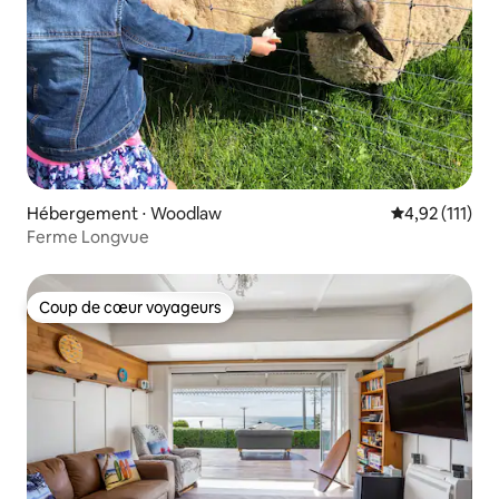
Hébergement ⋅ Woodlaw
Évaluation mo
4,92 (111)
Ferme Longvue
Coup de cœur voyageurs
Coup de cœur voyageurs