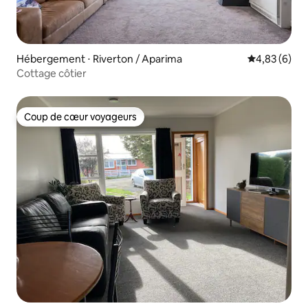
Hébergement ⋅ Riverton / Aparima
Évaluation m
4,83 (6)
Cottage côtier
Coup de cœur voyageurs
Coup de cœur voyageurs