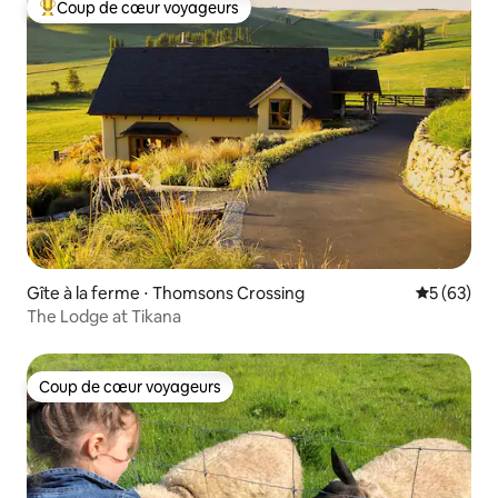
Coup de cœur voyageurs
Coups de cœur voyageurs les plus appréciés
Gîte à la ferme ⋅ Thomsons Crossing
Évaluation
5 (63)
The Lodge at Tikana
Coup de cœur voyageurs
Coup de cœur voyageurs