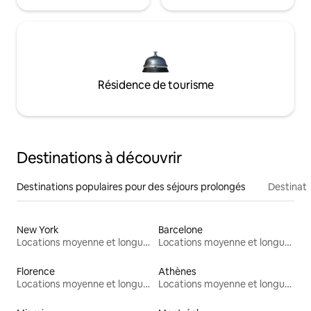
Résidence de tourisme
Destinations à découvrir
Destinations populaires pour des séjours prolongés
Destinati
New York
Barcelone
Locations moyenne et longue durée
Locations moyenne et longue durée
Florence
Athènes
Locations moyenne et longue durée
Locations moyenne et longue durée