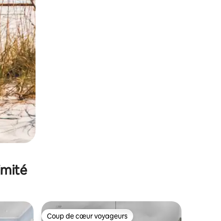
imité
Coup de cœur voyageurs
lus appréciés
Coup de cœur voyageurs