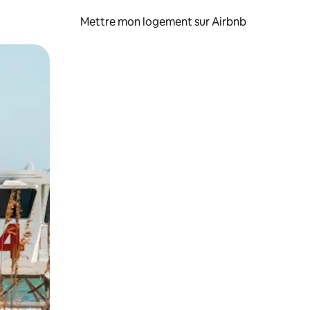
Mettre mon logement sur Airbnb
sant glisser.