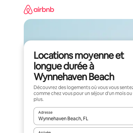
Aller
directement
au
contenu
Locations moyenne et
longue durée à
Wynnehaven Beach
Découvrez des logements où vous vous sente
comme chez vous pour un séjour d'un mois ou
plus.
Adresse
Lorsque les résultats s'affichent, utilisez les flèc
Arrivée