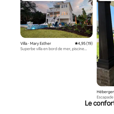
Villa ⋅ Mary Esther
Évaluation moyenne su
4,95 (19)
Superbe villa en bord de mer, piscine
chauffée/spa/salle de jeux
Hébergem
Escapade 
Le confor