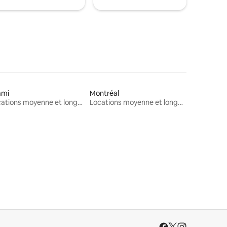
ami
Montréal
Locations moyenne et longue durée
Locations moyenne et longue durée