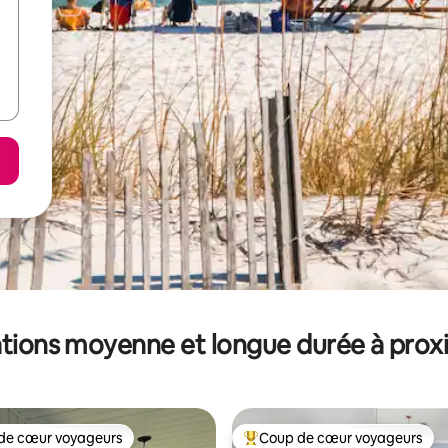
tions moyenne et longue durée à prox
de cœur voyageurs
Coup de cœur voyageurs
 cœur voyageurs les plus appréciés
Coups de cœur voyageurs les p