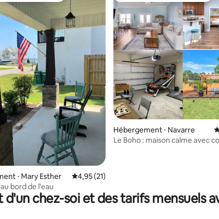
r la base de 19 commentaires : 4,95 sur 5
Hébergement ⋅ Navarre
É
Le Boho : maison calme avec c
spacieuse ! Pas de frais pour le
ent ⋅ Mary Esther
Évaluation moyenne sur la base de 21 comme
4,95 (21)
au bord de l'eau
t d'un chez-soi et des tarifs mensuels 