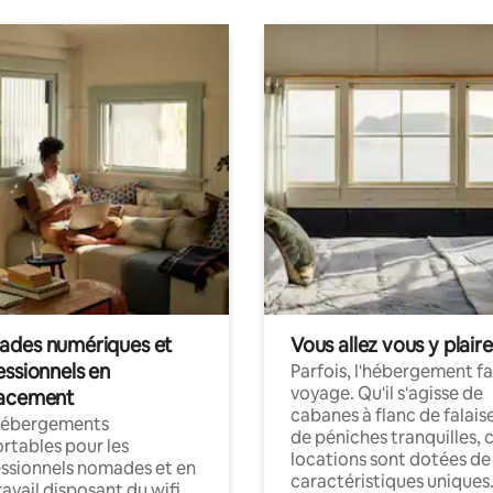
des numériques et
Vous allez vous y plaire
essionnels en
Parfois, l'hébergement fai
voyage. Qu'il s'agisse de
acement
cabanes à flanc de falais
hébergements
de péniches tranquilles, 
rtables pour les
locations sont dotées de
ssionnels nomades et en
caractéristiques uniques
ravail disposant du wifi