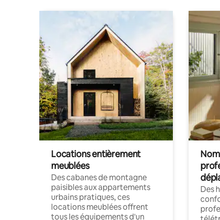
Locations entièrement
Noma
meublées
prof
dépl
Des cabanes de montagne
paisibles aux appartements
Des 
urbains pratiques, ces
confo
locations meublées offrent
profe
tous les équipements d'un
télét