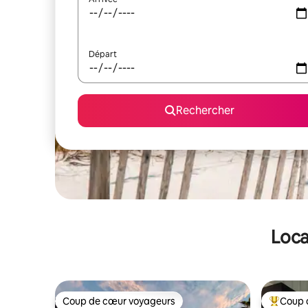
Départ
Rechercher
Loca
Coup de cœur voyageurs
Coup 
Coup de cœur voyageurs
Coups de