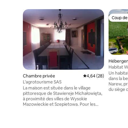
Coup de
Coup de
Héberge
Habitat W
Un habitat 
Chambre privée
Évaluation moyenne sur
4,64 (28)
dans la be
L'agrotourisme SAS
Narew, prè
La maison est située dans le village
du siège 
pittoresque de Stawiereje Michałowięta,
une maiso
à proximité des villes de Wysokie
18 personn
Mazowieckie et Szepietowa. Pour les
les groupes d'ami
clients, il y a de grandes chambres dans
avec une
différents styles. Vous pourrez profiter
un bon mo
d'une cuisine neuve et bien équipée. À
grand gaz
côté de la maison se trouve un
beaucoup 