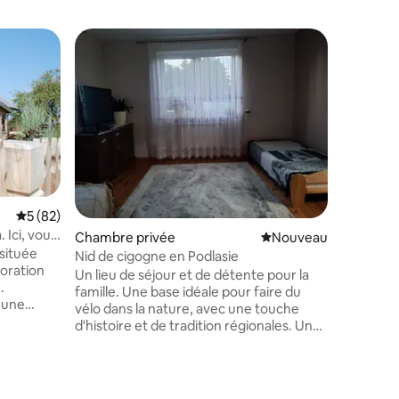
lus appréciés
mmentaires : 5 sur 5
Évaluation moyenne sur la base de 82 commentaires : 5 sur 5
5 (82)
. Ici, vous
Chambre privée
Nouvel hébergement
Nouveau
on
 située
Nid de cigogne en Podlasie
Un lieu de séjour et de détente pour la
.
famille. Une base idéale pour faire du
t une
vélo dans la nature, avec une touche
 le verger
d'histoire et de tradition régionales. Un
 et un
endroit où vous pouvez faire une pause
nnes. La
loin de l'agitation de la ville et sentir que
uipée,
le temps passe plus lentement. Nous
Tiny hou
ue, est
vous invitons dans notre agritourisme