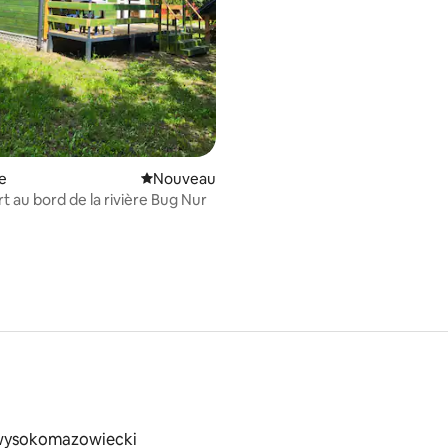
e
Nouvel hébergement
Nouveau
t au bord de la rivière Bug Nur
wysokomazowiecki