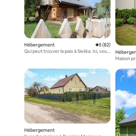
Hébergement
Évaluation moyenne 
5 (82)
Qui peut trouver la paix à Sieśka. Ici, vous
Héberge
vous reposerez loin de l'agitation
Maison prè
Waniewo, 
Hébergement