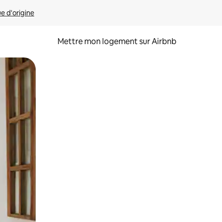
ue d'origine
Mettre mon logement sur Airbnb
sant glisser.