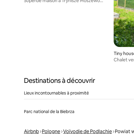
Superbe maison à Trynisze Moszewo
avec WiFi
Tiny hous
Chalet ver
Destinations à découvrir
Lieux incontournables à proximité
Parc national de la Biebrza
Airbnb
Pologne
Voïvodie de Podlachie
Powiat 