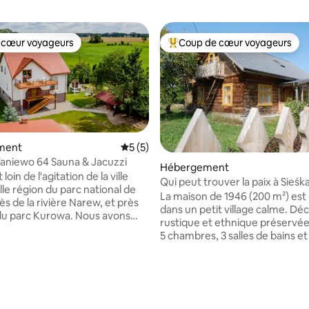
 cœur voyageurs
Coup de cœur voyageurs
 cœur voyageurs
Coups de cœur voyageurs les p
ment
Évaluation moyenne sur la base de 5 co
5 (5)
aniewo 64 Sauna & Jacuzzi
Hébergement
loin de l'agitation de la ville
Qui peut trouver la paix à Sieśka
 la base de 28 commentaires : 4,64 sur 5
lle région du parc national de
vous reposerez loin de l'agitati
La maison de 1946 (200 m²) est
s de la rivière Narew, et près
dans un petit village calme. Décoration
du parc Kurowa. Nous avons
rustique et ethnique préservée
n de deux étages pour
5 chambres, 3 salles de bains e
es. Parfait pour les familles et
spacieuse véranda donnant sur
s. Dans la chambre
assurent une détente complète
 cheminée, vous pouvez passer
séjour confortable pour 16 perso
ment. L'attraction est un
grande cuisine entièrement éq
ebo, un barbecue en pierre, et
entretenue dans un style rustiq
de verdure et d'air pur pour