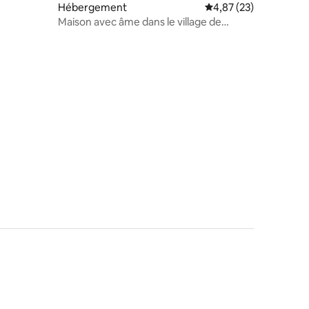
Hébergement
Évaluation moyenne su
4,87 (23)
Maison avec âme dans le village de
Koryciny à côté de Ziołowy Zakątek