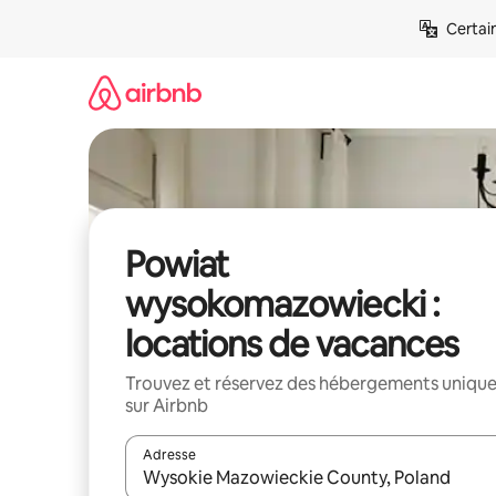
Aller
Certai
directement
au
contenu
Powiat
wysokomazowiecki :
locations de vacances
Trouvez et réservez des hébergements uniqu
sur Airbnb
Adresse
Lorsque les résultats s'affichent, utilisez les flèc