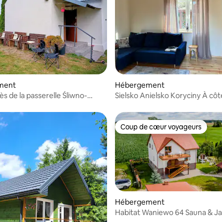
sur la base de 82 commentaires : 5 sur 5
ment
Hébergement
s de la passerelle Śliwno-
Sielsko Anielsko Koryciny À côt
à proximité du parc
Ziołowy Zakątek
Coup de cœur voyageurs
Coup de cœur voyageurs
Hébergement
Habitat Waniewo 64 Sauna & Ja