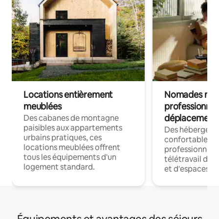
Locations entièrement
Nomades num
meublées
professionnel
déplacement
Des cabanes de montagne
paisibles aux appartements
Des hébergem
urbains pratiques, ces
confortables p
locations meublées offrent
professionnels
tous les équipements d'un
télétravail dis
logement standard.
et d'espaces de