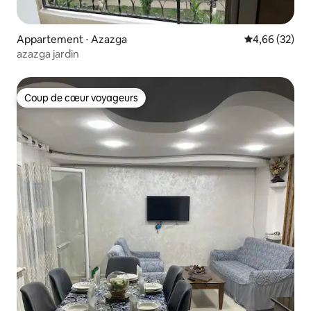
Appartement ⋅ Azazga
Évaluation mo
4,66 (32)
azazga jardin
Coup de cœur voyageurs
Coup de cœur voyageurs