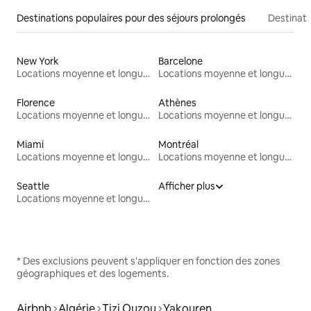
Destinations populaires pour des séjours prolongés
Destinati
New York
Barcelone
Locations moyenne et longue durée
Locations moyenne et longue durée
Florence
Athènes
Locations moyenne et longue durée
Locations moyenne et longue durée
Miami
Montréal
Locations moyenne et longue durée
Locations moyenne et longue durée
Seattle
Afficher plus
Locations moyenne et longue durée
* Des exclusions peuvent s'appliquer en fonction des zones
géographiques et des logements.
Airbnb
Algérie
Tizi Ouzou
Yakouren