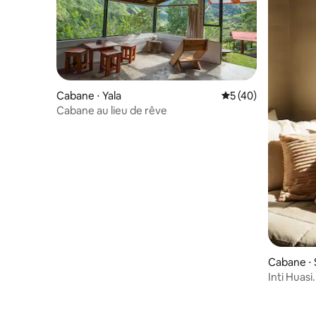
Cabane ⋅ Yala
Évaluation moyenne
5 (40)
Cabane au lieu de rêve
Cabane ⋅ 
uy
Inti Huasi