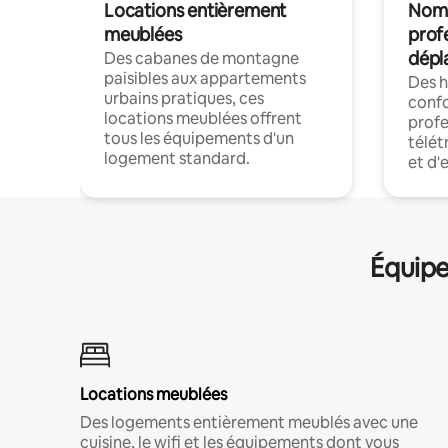
Locations entièrement
Noma
meublées
prof
dépl
Des cabanes de montagne
paisibles aux appartements
Des 
urbains pratiques, ces
confo
locations meublées offrent
profe
tous les équipements d'un
télét
logement standard.
et d'
Équipe
Locations meublées
Des logements entièrement meublés avec une
cuisine, le wifi et les équipements dont vous