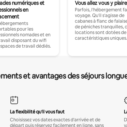
des numériques et
Vous allez vous y plaire
essionnels en
Parfois, l'hébergement fai
voyage. Qu'il s'agisse de
acement
cabanes à flanc de falais
hébergements
de péniches tranquilles, 
rtables pour les
locations sont dotées de
ssionnels nomades et en
caractéristiques uniques
ravail disposant du wifi
espaces de travail dédiés.
ments et avantages des séjours longu
La flexibilité qu'il vous faut
L
Choisissez vos dates exactes d'arrivée et de
D
départ puis réservez facilement en ligne, sans
v