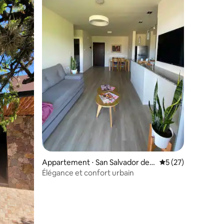
Appartement ⋅ San Salvador de J
Évaluation moyenne
5 (27)
ujuy
Élégance et confort urbain
taires : 4,94 sur 5