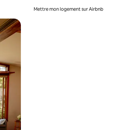
Mettre mon logement sur Airbnb
sant glisser.