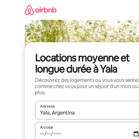
Aller
directement
au
contenu
Locations moyenne et
longue durée à Yala
Découvrez des logements où vous vous sente
comme chez vous pour un séjour d'un mois ou
plus.
Adresse
Lorsque les résultats s'affichent, utilisez les flèc
Arrivée