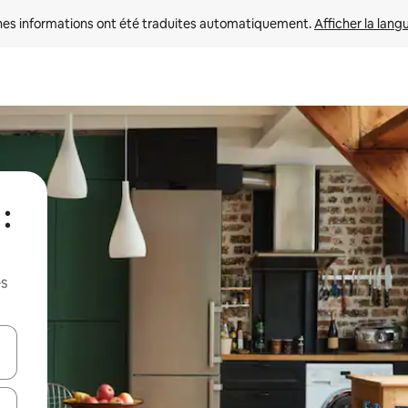
nes informations ont été traduites automatiquement. 
Afficher la lang
:
es
hes vers le haut et vers le bas pour les parcourir ou en appuyant et en fai