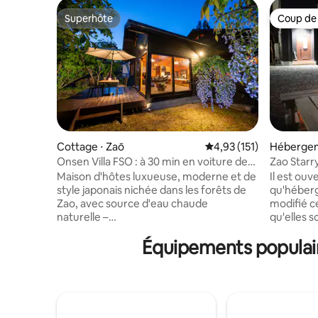
Superhôte
Coup de
Superhôte
Coup de
Cottage ⋅ Zaō
Évaluation moyenne sur
4,93 (151)
Hébergeme
Onsen Villa FSO : à 30 min en voiture de
Zao Starr
Fox Village/Ski.
Cottage)
Maison d'hôtes luxueuse, moderne et de
Il est ouv
style japonais nichée dans les forêts de
qu'héber
Zao, avec source d'eau chaude
modifié c
naturelle –
qu'elles 
Four Seasons Oasis MIYAGI ZAO (FSO),
nouvelles. Le chalet est situé dans 
Équipements populair
maison d'hôtes privée Entièrement
Resting V
équipé avec Wi-Fi gratuit.Nous mettons
dans une z
à votre disposition un environnement de
Miyagi Za
travail à distance confortable. Des murs
nature est
noirs modernes avec une sensation de
ressource
luxe et de beaux vitraux fantastiques
revigoran