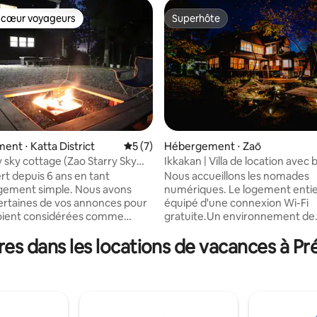
 cœur voyageurs
Superhôte
 cœur voyageurs
Superhôte
 la base de 151 commentaires : 4,93 sur 5
nt ⋅ Katta District
Évaluation moyenne sur la base de 7 co
5 (7)
Hébergement ⋅ Zaō
y sky cottage (Zao Starry Sky
Ikkakan | Villa de location avec 
cyprès à eau chaude naturelle -
ert depuis 6 ans en tant
Nous accueillons les nomades
montagne de Zao - Gaiar Resor
gement simple. Nous avons
numériques. Le logement entie
ertaines de vos annonces pour
équipé d'une connexion Wi-Fi
soient considérées comme
gratuite.Un environnement de
Zao
télétravail confortable vous est
es dans les locations de vacances à P
illage, une maison de vacances
◎A noter Les réservations peu
one de villas dans le quasi-parc
effectuées pour un maximum d
o Guo. Cet endroit en pleine
voyageurs moyennant des frai
 un endroit idéal pour se
acceptons les réservations pou
r. Je pense que ce sera
installation de 3 voyageurs mo
t, à la fois mentalement et
des frais, mais vous pouvez é