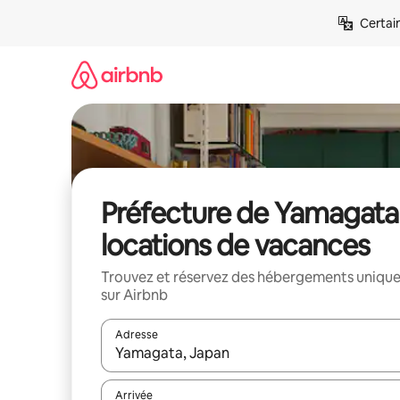
Aller
Certai
directement
au
contenu
Préfecture de Yamagata 
locations de vacances
Trouvez et réservez des hébergements uniqu
sur Airbnb
Adresse
Lorsque les résultats s'affichent, utilisez les flèc
Arrivée