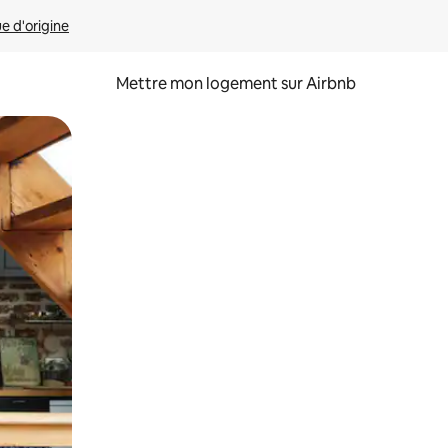
ue d'origine
Mettre mon logement sur Airbnb
sant glisser.