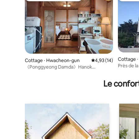
Cottage ⋅
Cottage ⋅ Hwacheon-gun
Évaluation moyenne su
4,93 (14)
Près de l
《Ponggyeong Damda》Hanok
réservati
indépendant / Barbecue et feu de camp
cuisine, 
/ Chiens acceptés / Villas
Le confor
observatio
randonné