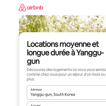
Aller
directement
au
contenu
Locations moyenne et
longue durée à Yanggu-
gun
Découvrez des logements où vous vous sente
comme chez vous pour un séjour d'un mois ou
plus.
Adresse
Lorsque les résultats s'affichent, utilisez les flèc
Arrivée