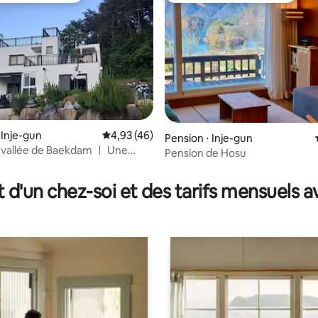
 Inje-gun
Évaluation moyenne sur la base de 46 comme
4,93 (46)
r la base de 14 commentaires : 4,93 sur 5
Pension ⋅ Inje-gun
a vallée de Baekdam ㅣ Une
Pension de Hosu
on par jour ｜ 2 chambres,
toit ｜ Sokcho, Seoraksan,
t d'un chez-soi et des tarifs mensuels 
n des étoiles depuis le toit,
e à Baekdamsa