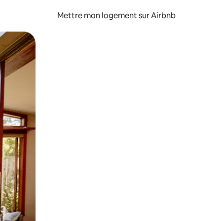
Mettre mon logement sur Airbnb
sant glisser.