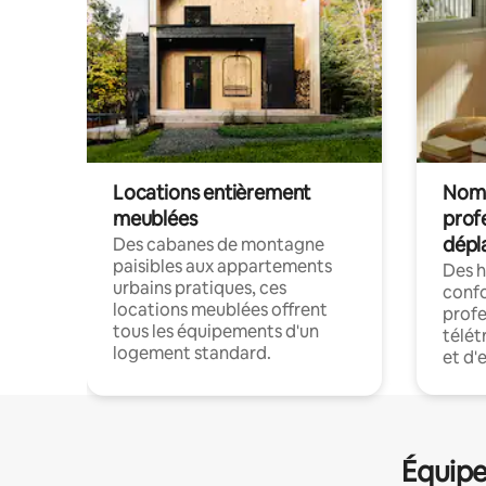
Locations entièrement
Noma
meublées
prof
dépl
Des cabanes de montagne
paisibles aux appartements
Des 
urbains pratiques, ces
confo
locations meublées offrent
profe
tous les équipements d'un
télét
logement standard.
et d'
Équipe