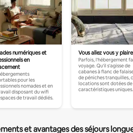
des numériques et
Vous allez vous y plaire
essionnels en
Parfois, l'hébergement fai
voyage. Qu'il s'agisse de
acement
cabanes à flanc de falais
hébergements
de péniches tranquilles, 
rtables pour les
locations sont dotées de
ssionnels nomades et en
caractéristiques uniques
ravail disposant du wifi
espaces de travail dédiés.
ments et avantages des séjours longu