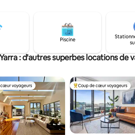
quartier où tout le monde veut
 des musées et des galeries,
vivre — et vous y séjournez. MCG dans
 des plages au bord de la baie,
cinq minutes. Tennis dans dix m
sités et les hôpitaux St
Centre-ville à travers les jardin
minutes à pied. Le vieux Melbourne.
t du centre-ville qui n'est ni
Magnifiquement réalisé.
ement ni un hôtel, ne cherchez
Stationn
oin. Parfait aussi pour les
Piscine
su
nts professionnels !
 Yarra : d'autres superbes locations de
 cœur voyageurs
Coup de cœur voyageurs
 cœur voyageurs
Coups de cœur voyageurs les p