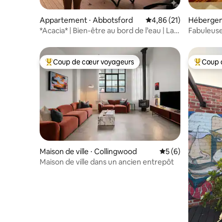
Appartement ⋅ Abbotsford
Évaluation moyenne su
4,86 (21)
Hébergem
*Acacia* | Bien-être au bord de l’eau | La
Fabuleuse
nature rencontre la ville
Coup de cœur voyageurs
Coup 
Coups de cœur voyageurs les plus appréciés
Coups de
Maison de ville ⋅ Collingwood
Évaluation moyenn
5 (6)
Maison de ville dans un ancien entrepôt