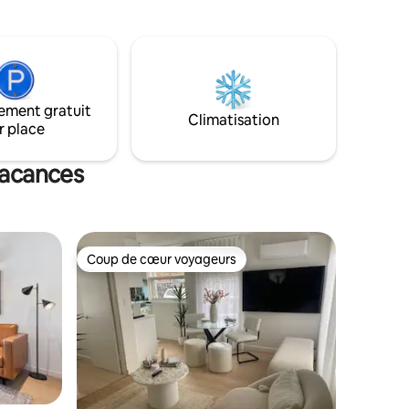
se trouvent à proximité, avec leurs
sentiers de randonnée, leur cascade,
leur parcours de golf public, leurs cafés
inutes.
et leurs restaurants. La gare est à
s, à quinze
5 minutes à pied, ce qui vous permet
d'accéder au centre-ville de Melbourne
ement gratuit
et à tous les événements sportifs et
Climatisation
r place
culturels. Les choix sont infinis. Nous
proposons des ingrédients de base pour
la cuisine, du café en dosettes et du thé.
 vacances
Coup de cœur voyageurs
lus appréciés
Coup de cœur voyageurs