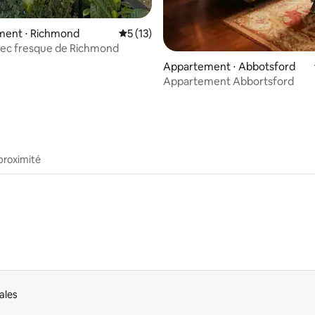
ent ⋅ Richmond
Évaluation moyenne sur la base de 13 co
5 (13)
vec fresque de Richmond
Appartement ⋅ Abbotsford
Appartement Abbortsford
proximité
ales