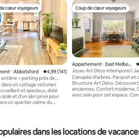
de cœur voyageurs
Coup de cœur voyageurs
 cœur voyageurs les plus appréciés
Coup de cœur voyageurs
Appartement ⋅ East Melbour
É
ne
Joyau Art Déco intemporel | Ja
la base de 230 commentaires : 4,93 sur 5
ent ⋅ Abbotsford
Évaluation moyenne sur la base de 141 comme
4,99 (141)
MCG et balade en ville
Canopée d’arbres. Parquet en 
 entière + parking près de
Structure Art Déco. Découver
lle, tout
 dans un cottage victorien
anciennes. Confort moderne. C
accueillant et spacieux, doté
avec soin pour cet espace. Co
n isolé et d'un abri privé pour
voit dans Apartment Therapy. Réveillez-
dans un quartier calme du
vous au milieu de la verdure. P
le, à proximité de tout ce que
Jardin du Fitzroy à cinquante m
r. À quelques minutes
Envie d’italien ? Le restaurant e
n tramway, en train ou en Uber,
de la rue. Gertrude Street pour
verez le MCG, des lieux de
ulaires dans les locations de vacances 
brunch. Smith St pour le dîner. Des rues
de musique en direct, des
arborées et pleines de caractèr
du quartier des affaires, des