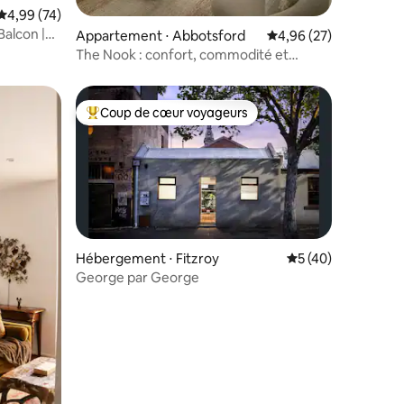
Évaluation moyenne sur la base de 74 commentaires : 4,99 sur 5
4,99 (74)
Balcon |
Appartement ⋅ Abbotsford
Évaluation moyenne su
4,96 (27)
taires : 4,95 sur 5
The Nook : confort, commodité et
charme local
Coup de cœur voyageurs
lus appréciés
Coups de cœur voyageurs les plus appréciés
Hébergement ⋅ Fitzroy
Évaluation moyenne
5 (40)
George par George