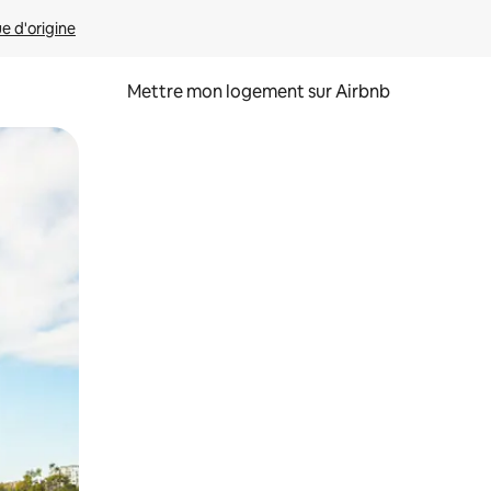
ue d'origine
Mettre mon logement sur Airbnb
sant glisser.