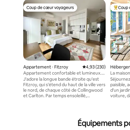
Coup de cœur voyageurs
Coup 
Coup de cœur voyageurs
Coups de
Appartement ⋅ Fitzroy
Évaluation moyenne sur 
4,93 (230)
Hébergem
Appartement confortable et lumineux...
La maison
quand l'emplacement compte
MCG, la vi
J'adore la longue bande étroite qu'est
Séjournez
Fitzroy, qui s'étend du haut de la ville vers
paisible, 
le nord, de chaque côté de Collingwood
d'un jardi
et Carlton. Par temps ensoleillé,
voiture, 
promenez-vous dans Brunswick ou
centre-vil
Smith Street dans la ville, profitez de
Melbourne a à offri
notre architecture locale, de l'art de rue,
à pied, e
des boutiques... et arrêtez-vous en
vous trou
Équipements pop
cours de route pour un repas, un verre,
sport et 
de la musique... Avec 3 corridors de
boutiques 