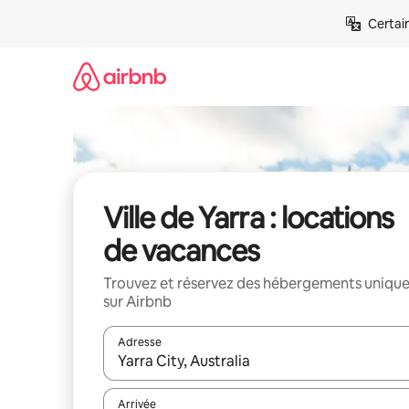
Aller
Certai
directement
au
contenu
Ville de Yarra : locations
de vacances
Trouvez et réservez des hébergements uniqu
sur Airbnb
Adresse
Lorsque les résultats s'affichent, utilisez les flèc
Arrivée