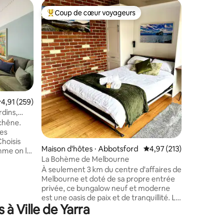
Héberge
Coup de cœur voyageurs
Coup
Coups de cœur voyageurs les plus appréciés
Coups d
La maison
magique
Sherlock
d'entrepô
années 18
Richmond
Broadsheet). Conçue s
architect
notre ma
4 niveau
valuation moyenne sur la base de 259 commentaires : 4,91 sur 5
4,91 (259)
principale
rdins,
ntaires : 4,99 sur 5
bain priv
chêne.
garage s
tes
Notre em
hoisis
Melbourne est
Maison d'hôtes ⋅ Abbotsford
Évaluation moyenne sur
4,97 (213)
mme on le
Church St
La Bohème de Melbourne
750 m de 
À seulement 3 km du centre d'affaires de
longez-y.
Precinct
Melbourne et doté de sa propre entrée
ètres.
Park)
privée, ce bungalow neuf et moderne
st au coin
est une oasis de paix et de tranquillité. Le
 le
à Ville de Yarra
couvent d'Abbotsford, la ferme pour
enfants de Collingwood et la rivière Yarra
e. Le