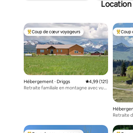
Location
Coup de cœur voyageurs
Coup 
Coups de cœur voyageurs les plus appréciés
Coups de
Hébergement ⋅ Driggs
Évaluation moyenne sur
4,99 (121)
Retraite familiale en montagne avec vue
sur Teton + jacuzzi
Hébergem
Retraite 
de Yellow