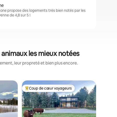
ne
tone propose des logements très bien notés par les
nne de 4,8 sur 5 !
s animaux les mieux notées
ment, leur propreté et bien plus encore.
Cabane ⋅
Coup de cœur voyageurs
Coup
Coups de cœur voyageurs les plus appréciés
Coups d
Cabane d
près de 
Juste ass
égalemen
voisins, 
des renar
pies, des