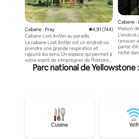
Cabane ⋅ 
Maison de
Cabane ⋅ Pray
Évaluation moyenne sur
4,91 (744)
L'endroit 
Cabane Lost Antler au paradis
renouer a
La cabane Lost Antler est un endroit où
partie d'A
prendre une grande respiration et
niché dan
rajeunir les sens. Un espace qui permet à
la vallée 
votre esprit de s'imprégner de l'histoire
un confor
Parc national de Yellowstone 
profonde des environs, des villes
l'intimité
minières d'or sauvages à l'époque où les
retraite. 
buffles parcouraient librement la terre.
d'un accè
2 NUITS MINIMUM pendant la haute
pédestres
saison et les week-ends. En HIVER : vous
l'intérie
devez disposer d'un véhicule à quatre
chaleureu
roues motrices ou à traction intégrale,
jeux de s
avoir l'expérience de la conduite par
avez besoi
mauvais temps en hiver (neige, vent
des vues 
violent, froid extrême) ; le chalet est
brumeuse 
Cuisine
Wifi
situé sur des routes de gravier et une
depuis ch
allée en terre. Chiens acceptés (15 $/nuit
par chien), 2 chiens maximum.