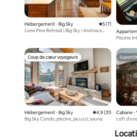
Hébergement ⋅ Big Sky
Évaluation moyenn
5 (7)
Lone Pine Retreat | Big Sky | Animaux
Apparteme
acceptés !
Piscine in
du centre-
Coup de cœur voyageurs
Superhô
Coup de cœur voyageurs
Superhô
Hébergement ⋅ Big Sky
Évaluation moyenne s
4,9 (31)
Cabane ⋅ 
Big Sky Condo, piscine, jacuzzi, sauna
Loft d'un
au Teton 
Locati