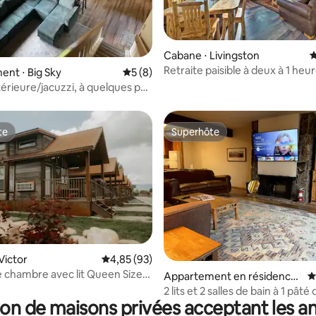
e sur la base de 7 commentaires : 5 sur 5
Cabane ⋅ Livingston
É
Retraite paisible à deux à 1 heu
nt ⋅ Big Sky
Évaluation moyenne sur la base de 8 co
5 (8)
route de Yellowstone NP !
térieure/jacuzzi, à quelques pas
ville
te
Superhôte
te
Superhôte
ur la base de 31 commentaires : 4,9 sur 5
Victor
Évaluation moyenne sur la base de 93 commen
4,85 (93)
e chambre avec lit Queen Size
Appartement en résidence
É
Valley Resort
⋅ Jackson
2 lits et 2 salles de bain à 1 pâté 
on de maisons privées acceptant les 
maisons du tramway ! Jacuzzi e