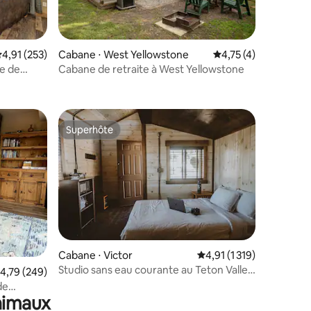
valuation moyenne sur la base de 253 commentaires : 4,91 sur 5
4,91 (253)
Cabane ⋅ West Yellowstone
Évaluation moyenne s
4,75 (4)
re de
Cabane de retraite à West Yellowstone
mmentaires : 5 sur 5
Superhôte
Superhôte
taires : 4,85 sur 5
Cabane ⋅ Victor
Évaluation moyenne sur 
4,91 (1 319)
Studio sans eau courante au Teton Valley
valuation moyenne sur la base de 249 commentaires : 4,79 sur 5
4,79 (249)
Resort
de
animaux
t