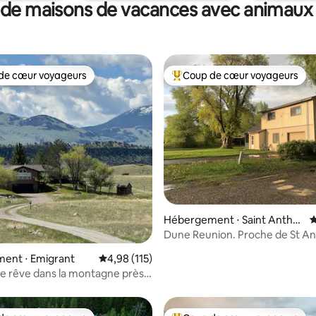
 de maisons de vacances avec animaux
de cœur voyageurs
Coup de cœur voyageurs
 cœur voyageurs les plus appréciés
Coups de cœur voyageurs les p
 la base de 121 commentaires : 4,99 sur 5
Hébergement ⋅ Saint Antho
É
ny
Dune Reunion. Proche de St Anthony
Dunes et BYUI
ent ⋅ Emigrant
Évaluation moyenne sur la base de 115 comme
4,98 (115)
de rêve dans la montagne près
stone