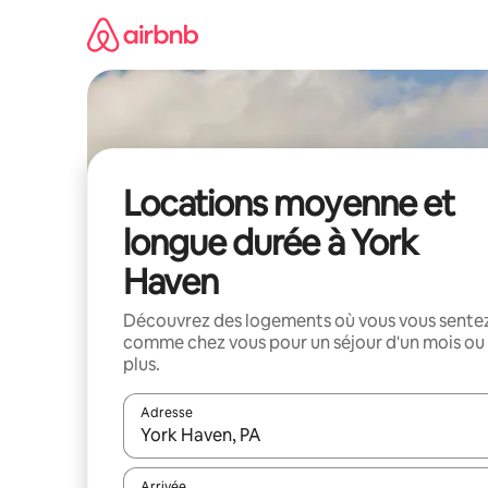
Aller
directement
au
contenu
Locations moyenne et
longue durée à York
Haven
Découvrez des logements où vous vous sente
comme chez vous pour un séjour d'un mois ou
plus.
Adresse
Lorsque les résultats s'affichent, utilisez les flèc
Arrivée