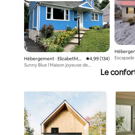
Hébergem
n
Escapade 
Hébergement ⋅ Elizabethto
Évaluation moyenne sur 
4,99 (134)
wn
Sunny Blue l Maison joyeuse de
Le confor
4 chambres à Elizabethtown