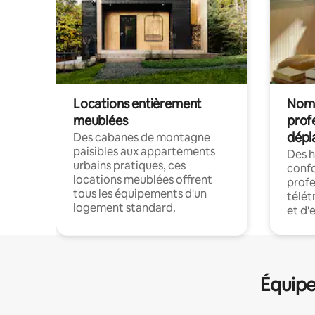
Locations entièrement
Noma
meublées
prof
dépl
Des cabanes de montagne
paisibles aux appartements
Des 
urbains pratiques, ces
confo
locations meublées offrent
profe
tous les équipements d'un
télét
logement standard.
et d'
Équipe