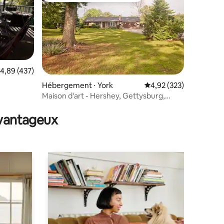
valuation moyenne sur la base de 437 commentaires : 4,89 sur 5
4,89 (437)
ntaires : 4,75 sur 5
Hébergement ⋅ York
Évaluation moyenne sur
4,92 (323)
Maison d'art - Hershey, Gettysburg,
Lancaster
avantageux