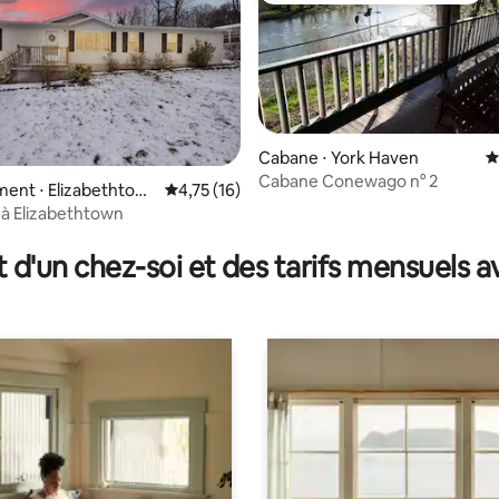
Cabane ⋅ York Haven
É
Cabane Conewago n° 2
ent ⋅ Elizabethtow
Évaluation moyenne sur la base de 16 comme
4,75 (16)
à Elizabethtown
la base de 134 commentaires : 4,99 sur 5
t d'un chez-soi et des tarifs mensuels 