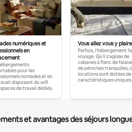
des numériques et
Vous allez vous y plaire
essionnels en
Parfois, l'hébergement fai
voyage. Qu'il s'agisse de
acement
cabanes à flanc de falais
hébergements
de péniches tranquilles, 
rtables pour les
locations sont dotées de
ssionnels nomades et en
caractéristiques uniques
ravail disposant du wifi
espaces de travail dédiés.
ments et avantages des séjours longu