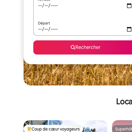
Départ
Rechercher
Loca
Coup de cœur voyageurs
Superhô
Coups de cœur voyageurs les plus appréciés
Superhô