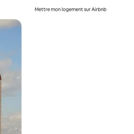
Mettre mon logement sur Airbnb
sant glisser.