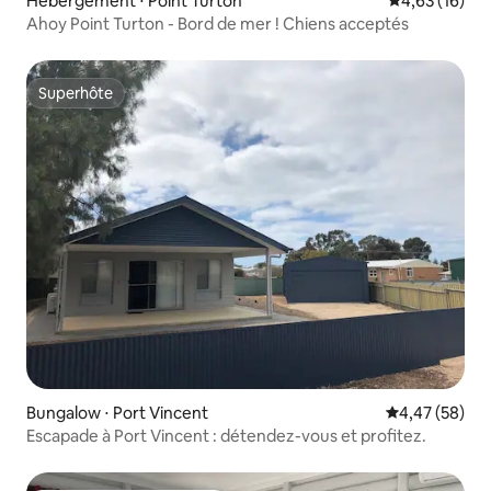
Hébergement ⋅ Point Turton
Évaluation mo
4,63 (16)
Ahoy Point Turton - Bord de mer ! Chiens acceptés
Superhôte
Superhôte
Bungalow ⋅ Port Vincent
Évaluation mo
4,47 (58)
Escapade à Port Vincent : détendez-vous et profitez.