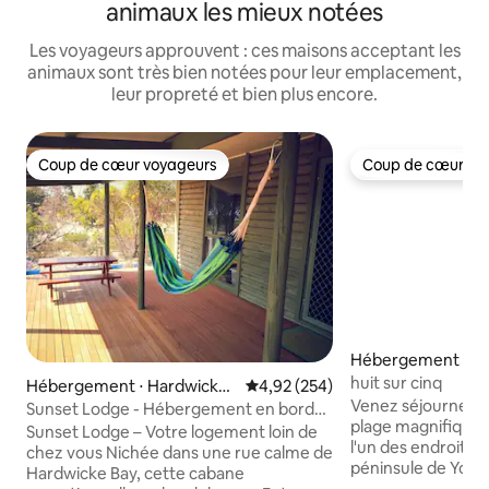
animaux les mieux notées
Les voyageurs approuvent : ces maisons acceptant les
animaux sont très bien notées pour leur emplacement,
leur propreté et bien plus encore.
Coup de cœur voyageurs
Coup de cœur vo
Coup de cœur voyageurs
Coup de cœur vo
Hébergement ⋅ Wo
huit sur cinq
Hébergement ⋅ Hardwicke
Évaluation moyenne sur la base 
4,92 (254)
Venez séjourner d
Bay
Sunset Lodge - Hébergement en bord
plage magnifique
de mer
Sunset Lodge – Votre logement loin de
l'un des endroits l
chez vous Nichée dans une rue calme de
péninsule de Yorke
Hardwicke Bay, cette cabane
maison offre 4 ch