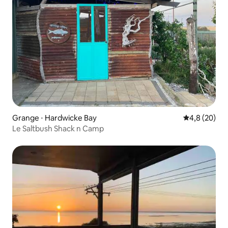
Grange ⋅ Hardwicke Bay
Évaluation m
4,8 (20)
Le Saltbush Shack n Camp