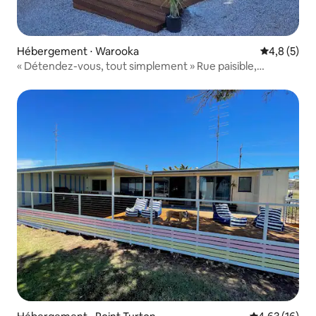
Hébergement ⋅ Warooka
Évaluation 
4,8 (5)
« Détendez-vous, tout simplement » Rue paisible,
Sécurisé, animaux acceptés