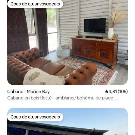
Coup de cœur voyageurs
Coup de cœur voyageurs
Cabane ⋅ Marion Bay
Évaluation moy
4,81 (105)
Cabane en bois flotté - ambiance bohème de plage,
chiens bienvenus
Coup de cœur voyageurs
Coup de cœur voyageurs