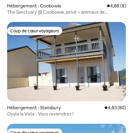
Hébergement ⋅ Coobowie
Évaluation m
4,88 (8)
The Sanctuary @ Coobowie, privé + animaux de
compagnie acceptés
Coup de cœur voyageurs
Coup de cœur voyageurs
Hébergement ⋅ Stansbury
Évaluation mo
4,83 (80)
Oysta la Vista - Vous reviendrez !
Coup de cœur voyageurs