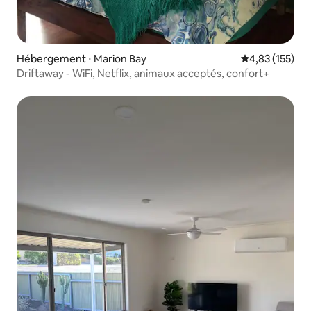
Hébergement ⋅ Marion Bay
Évaluation moy
4,83 (155)
Driftaway - WiFi, Netflix, animaux acceptés, confort+