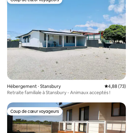
Coup de cœur voyageurs
Hébergement ⋅ Stansbury
Évaluation mo
4,88 (73)
Retraite familiale à Stansbury - Animaux acceptés !
Coup de cœur voyageurs
Coup de cœur voyageurs