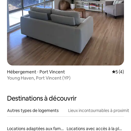
Hébergement ⋅ Port Vincent
Évaluatio
5 (4)
Young Haven, Port Vincent (YP)
Destinations à découvrir
Autres types de logements
Lieux incontournables à proximit
Locations adaptées aux familles
Locations avec accès à la plage