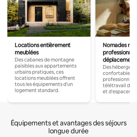
Locations entièrement
Nomades num
meublées
professionnel
déplacement
Des cabanes de montagne
paisibles aux appartements
Des hébergem
urbains pratiques, ces
confortables p
locations meublées offrent
professionnels
tous les équipements d'un
télétravail dis
logement standard.
et d'espaces de
Équipements et avantages des séjours
longue durée