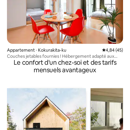
Appartement ⋅ Kokurakita-ku
Évaluation mo
4,84 (45)
Couches jetables fournies ! Hébergement adapté aux
Le confort d'un chez-soi et des tarifs
enfants | Très facile d'accès | Pour les familles | base
kokura kat...
mensuels avantageux