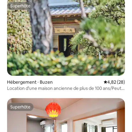
Superhôte
Superhôte
Hébergement ⋅ Buzen
Évaluation mo
4,82 (28)
Location d'une maison ancienne de plus de 100 ans/Peut
accueillir jusqu'à 10 personnes/Intérieur spacieux et
charmant/Cour possible pour les chiens et barbecue
Superhôte
Superhôte