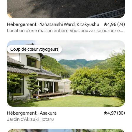
Hébergement ⋅ Yahatanishi Ward, Kitakyushu
Évaluation mo
4,96 (74)
Location d'une maison entière Vous pouvez séjourner en
toute tranquillité, même avec des animaux de
compagnie. Profitez librement des barbecues et des plats
mijotés
Coup de cœur voyageurs
Coup de cœur voyageurs
Hébergement ⋅ Asakura
Évaluation mo
4,97 (30)
Jardin d'Akizuki Hotaru