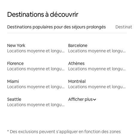
Destinations à découvrir
Destinations populaires pour des séjours prolongés
Destinati
New York
Barcelone
Locations moyenne et longue durée
Locations moyenne et longue durée
Florence
Athènes
Locations moyenne et longue durée
Locations moyenne et longue durée
Miami
Montréal
Locations moyenne et longue durée
Locations moyenne et longue durée
Seattle
Afficher plus
Locations moyenne et longue durée
* Des exclusions peuvent s'appliquer en fonction des zones