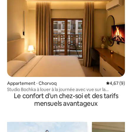
Appartement ⋅ Chorvoq
Évaluation m
4,67 (9)
Studio Bochka à louer à la journée avec vue sur la
Le confort d'un chez-soi et des tarifs
montagne | Chorvoq
mensuels avantageux