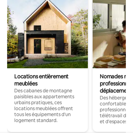
Locations entièrement
Nomades num
meublées
professionnel
déplacement
Des cabanes de montagne
paisibles aux appartements
Des hébergem
urbains pratiques, ces
confortables p
locations meublées offrent
professionnels
tous les équipements d'un
télétravail dis
logement standard.
et d'espaces de