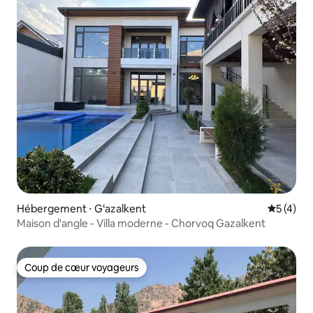
Hébergement ⋅ G‘azalkent
Évaluatio
5 (4)
Maison d'angle - Villa moderne - Chorvoq Gazalkent
Coup de cœur voyageurs
Coup de cœur voyageurs