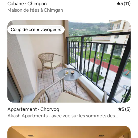
Cabane ⋅ Chimgan
Évaluatio
5 (11)
Maison de fées à Chimgan
Coup de cœur voyageurs
Coup de cœur voyageurs
Appartement ⋅ Chorvoq
Évaluatio
5 (5)
Akash Apartments - avec vue sur les sommets des
montagnes