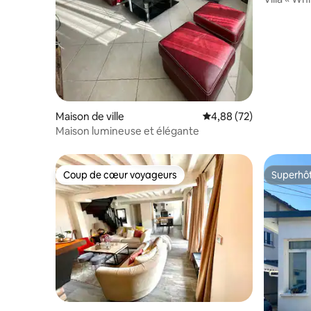
Maison de ville
Évaluation moyenne sur
4,88 (72)
Maison lumineuse et élégante
Coup de cœur voyageurs
Superhô
Coup de cœur voyageurs
Superhô