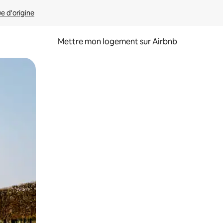
ue d'origine
Mettre mon logement sur Airbnb
sant glisser.