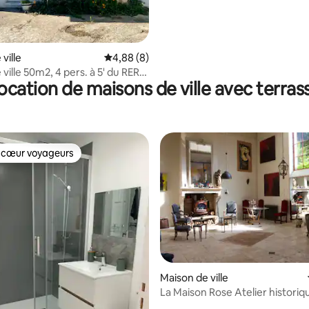
 la base de 44 commentaires : 4,98 sur 5
et terrasse
ville
Évaluation moyenne sur la base de 8 commen
4,88 (8)
ville 50m2, 4 pers. à 5' du RERB,
ocation de maisons de ville avec terras
 cœur voyageurs
 cœur voyageurs
Maison de ville
La Maison Rose Atelier historiq
r la base de 22 commentaires : 4,91 sur 5
19ème siècle