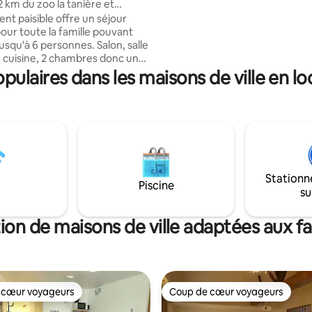
2 km du zoo la tanière et
quartier pavillonnaire. Mon stud
nt paisible offre un séjour
parfait pour les couples, les v
our toute la famille pouvant
solo et les voyageurs d'affaires. 
 jusqu'à 6 personnes. Salon, salle
idéal pour les hôtesses et stew
 cuisine, 2 chambres donc une
l'aeroschool, et les étudiants.
 2 lits double et un clic clac, salle
laires dans les maisons de ville en lo
Draps et serviettes compris.
r enfants lit parapluie chaise.
utonome à partir de 10h (boite à
ivé possibilité
dans la cour. À 5 min de la
0 min de l’odyssée et de
ome, 15 min de chartres et 1h de
Stationn
Piscine
su
ion de maisons de ville adaptées aux fa
 cœur voyageurs
Coup de cœur voyageurs
 cœur voyageurs
Coup de cœur voyageurs