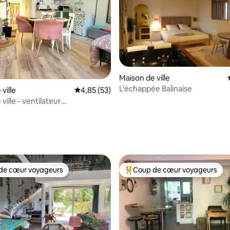
r la base de 18 commentaires : 4,94 sur 5
Maison de ville
L'échappée Balinaise
ville
Évaluation moyenne sur la base de 53 comme
4,85 (53)
ville - ventilateur
seur d'air
de cœur voyageurs
Coup de cœur voyageurs
 cœur voyageurs les plus appréciés
Coups de cœur voyageurs les p