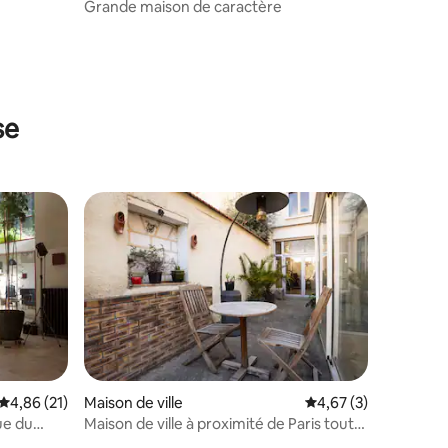
Grande maison de caractère
taires : 4,88 sur 5
se
Évaluation moyenne sur la base de 21 commentaires : 4,86 sur 5
4,86 (21)
Maison de ville
Évaluation moyenne s
4,67 (3)
ue du
Maison de ville à proximité de Paris tout
équipée