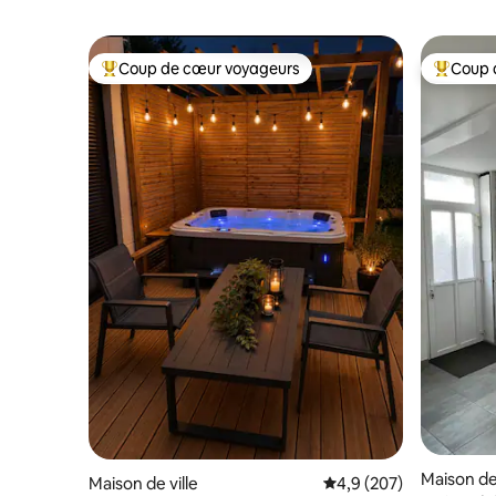
Coup de cœur voyageurs
Coup 
Coups de cœur voyageurs les plus appréciés
Coups de
Maison de 
Maison de ville
Évaluation moyenne sur
4,9 (207)