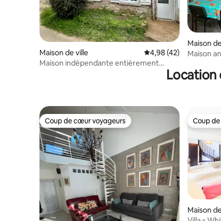
Maison de 
Maison de ville
Évaluation moyenne sur
4,98 (42)
Maison an
Maison indépendante entièrement
Location 
rénovée 65m²; 2 CH
Coup de cœur voyageurs
Coup de
Coup de cœur voyageurs
Coup de
Maison de 