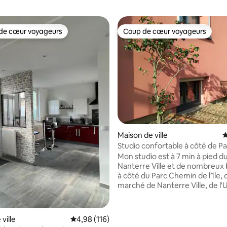
de cœur voyageurs
Coup de cœur voyageurs
 cœur voyageurs les plus appréciés
Coup de cœur voyageurs
Maison de ville
É
Studio confortable à côté de Pa
Défense
Mon studio est à 7 min à pied d
Nanterre Ville et de nombreux b
à côté du Parc Chemin de l’île, 
marché de Nanterre Ville, de l'
de Paris 10 Nanterre, de la Déf
apprécierez mon logement pou
confort, sa grande pièce de vie,
ville
Évaluation moyenne sur la base de 116 comme
4,98 (116)
 la base de 207 commentaires : 4,9 sur 5
terrasse, son indépendance, et