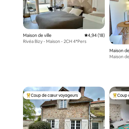
Maison de ville
Évaluation moyenne su
4,94 (18)
Rivéa Bizy - Maison - 2CH 4*Pers
Maison de 
Maison de 
rafraichis
Coup de cœur voyageurs
Coup 
Coups de cœur voyageurs les plus appréciés
Coups de