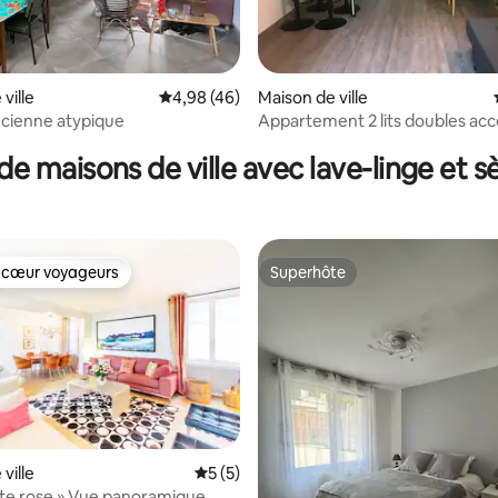
ville
Évaluation moyenne sur la base de 46 comme
4,98 (46)
Maison de ville
 la base de 42 commentaires : 4,98 sur 5
cienne atypique
Appartement 2 lits doubles
de maisons de ville avec lave-linge et s
 cœur voyageurs
Superhôte
 cœur voyageurs
Superhôte
ville
Évaluation moyenne sur la base de 5 co
5 (5)
Villa « White rose » Vue panoramique