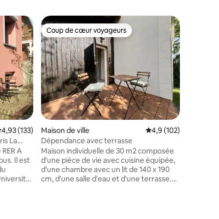
Maison de
Coup de cœur voyageurs
Coup de
Coup de cœur voyageurs
Coup de
Maison n
du Zoo)
🌲 Nature
Queue-lez
Balades à
déconnecter 
& Pratici
coin bureau, Wi-Fi 
Commerce
restaurants e
Zoo de T
valuation moyenne sur la base de 133 commentaires : 4,93 sur 5
4,93 (133)
Maison de ville
Évaluation moyenne su
4,9 (102)
Versailles à 25 km 
vacances,
ris La
Dépendance avec terrasse
u RER A
Maison individuelle de 30 m2 composée
us. Il est
d'une pièce de vie avec cuisine équipée,
du
d'une chambre avec un lit de 140 x 190
Université
cm, d'une salle d'eau et d'une terrasse.
ense. Vous
Idéalement située à 7 min à pied de la
r son
gare de la Frette Montigny - 20 min de
 sa
Paris Saint-Lazare en train. La
ntaires : 4,98 sur 5
 son
dépendance dispose d'une entrée