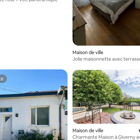
 la base de 72 commentaires : 4,88 sur 5
Maison de ville
Jolie maisonnette avec terrass
parking privé
te
te
Maison de ville
Charmante Maison à Giverny av