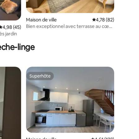
Maison de ville
Évaluation moyenne su
4,78 (82)
Bien exceptionnel avec terrasse au cœur
ntaires : 4,98 sur 5
Évaluation moyenne sur la base de 45 commentaires : 4,98 sur 5
4,98 (45)
de Giverny
 accès jardin
èche-linge
Superhôte
Superhôte
mmentaires : 5 sur 5