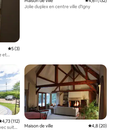
Maison de ville
Évaluation moyenne sur
4,61 (132)
Jolie duplex en centre ville d’Igny
Évaluation moyenne sur la base de 3 commentaires : 5 sur 5
5 (3)
e et
Évaluation moyenne sur la base de 112 commentaires : 4,73 sur 5
4,73 (112)
Maison de ville
Évaluation moyenne s
4,8 (20)
ec suite