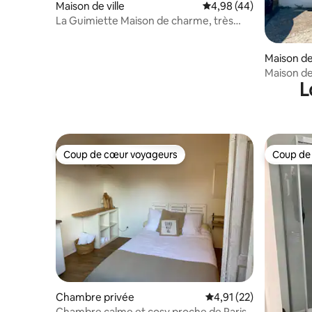
Maison de ville
Évaluation moyenne sur
4,98 (44)
La Guimiette Maison de charme, très
confortable.
Maison de 
Maison de 
L
centre
Coup de cœur voyageurs
Coup de
Coup de cœur voyageurs
Coup de
Chambre privée
Évaluation moyenne su
4,91 (22)
Chambre calme et cosy proche de Paris