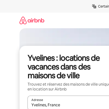
Aller
Certai
directement
au
contenu
Yvelines : locations de
vacances dans des
maisons de ville
Trouvez et réservez des maisons de ville uniqu
en location sur Airbnb
Adresse
Lorsque les résultats s'affichent, utilisez les flèc