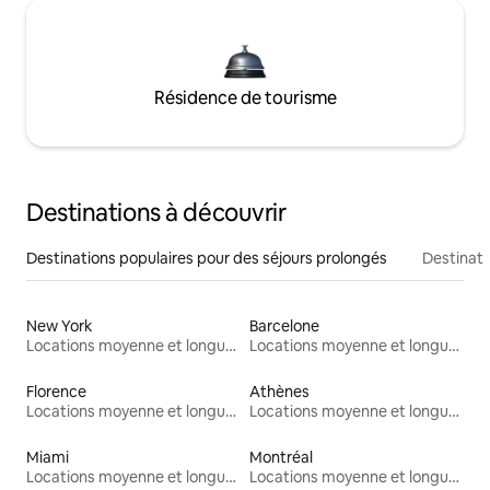
Résidence de tourisme
Destinations à découvrir
Destinations populaires pour des séjours prolongés
Destinati
New York
Barcelone
Locations moyenne et longue durée
Locations moyenne et longue durée
Florence
Athènes
Locations moyenne et longue durée
Locations moyenne et longue durée
Miami
Montréal
Locations moyenne et longue durée
Locations moyenne et longue durée