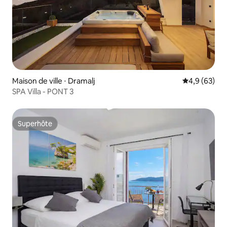
Maison de ville ⋅ Dramalj
Évaluation m
4,9 (63)
SPA Villa - PONT 3
Superhôte
Superhôte