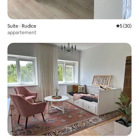
Suite ⋅ Rudice
Évaluation
5 (30)
appartement