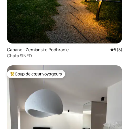
Cabane ⋅ Zemianske Podhradie
Évaluatio
5 (5)
Chata SINED
Coup de cœur voyageurs
Coups de cœur voyageurs les plus appréciés