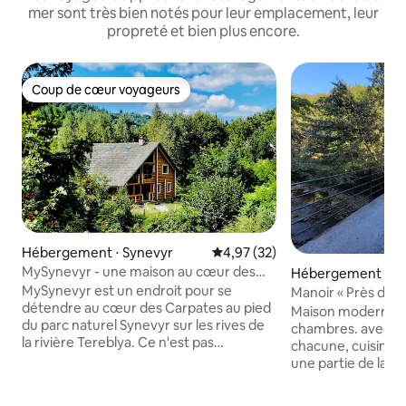
mer sont très bien notés pour leur emplacement, leur
propreté et bien plus encore.
Coup de cœur voyageurs
Coup de cœur voyageurs
Hébergement ⋅ Synevyr
Évaluation moyenne sur la base
4,97 (32)
MySynevyr - une maison au cœur des
Hébergement ⋅ Po
Carpates
MySynevyr est un endroit pour se
Manoir « Près de la f
détendre au cœur des Carpates au pied
Polyana
Maison moderne en
du parc naturel Synevyr sur les rives de
chambres. avec un 
la rivière Tereblya. Ce n'est pas
chacune, cuisine 
seulement une maison - c'est un espace
une partie de la m
pour une âme pour se détendre - le
dispose de deux sa
silence, les montagnes, le bruit de la
Chauffage électri