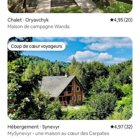
Chalet ⋅ Oryavchyk
Évaluation mo
4,95 (20)
Maison de campagne Wanda
Coup de cœur voyageurs
Coup de cœur voyageurs
Hébergement ⋅ Synevyr
Évaluation mo
4,97 (32)
MySynevyr - une maison au cœur des Carpates