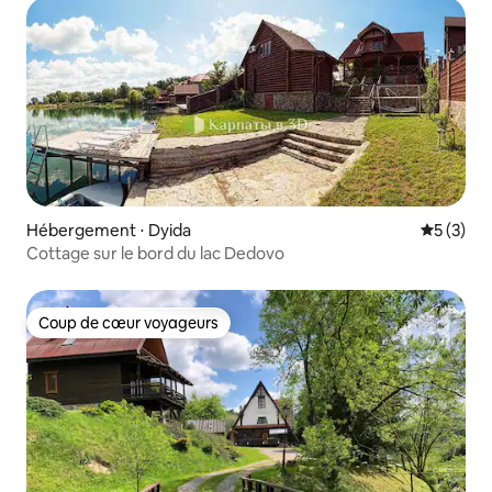
Hébergement ⋅ Dyida
Évaluatio
5 (3)
Cottage sur le bord du lac Dedovo
Coup de cœur voyageurs
Coup de cœur voyageurs