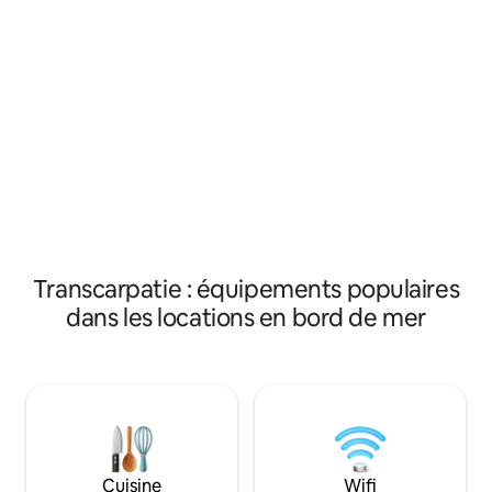
rivière de montagne. S'unir à la nature et
deux chambres di
à une sorte d'atmosphère de montagne
climatiseurs en ét
fournira du repos à l'âme et au corps. La
chauffage pour cu
maison est construite avec des
cuisinière électrique et 
matériaux écologiques, adhérant à des
est située à la pér
traditions anciennes, combinée à des
Polyana entre la riv
technologies modernes, vous la
distance de march
sentirez, franchissant à peine le seuil. La
du sanatorium Poly
maison est équipée de tout le
des remontées mé
nécessaire pour un séjour confortable.
restaurant Uklin. 
est bien goudron
Transcarpatie : équipements populaires
dans les locations en bord de mer
Cuisine
Wifi