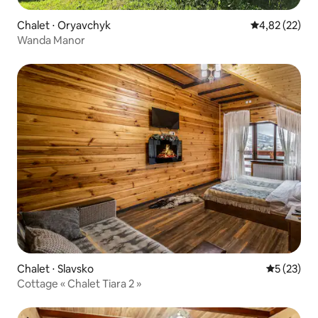
Chalet ⋅ Oryavchyk
Évaluation mo
4,82 (22)
Wanda Manor
Chalet ⋅ Slavsko
Évaluation
5 (23)
Cottage « Chalet Tiara 2 »