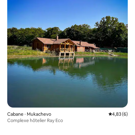
Cabane ⋅ Mukachevo
Évaluation m
4,83 (6)
Complexe hôtelier Ray Eco