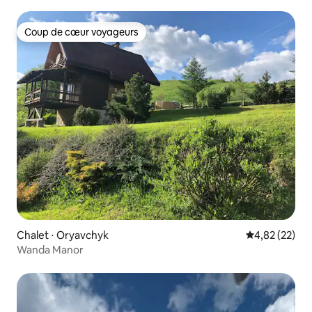
Coup de cœur voyageurs
Coup de cœur voyageurs
Chalet ⋅ Oryavchyk
Évaluation mo
4,82 (22)
Wanda Manor