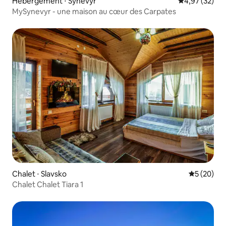
Hébergement ⋅ Synevyr
Évaluation mo
4,97 (32)
MySynevyr - une maison au cœur des Carpates
Chalet ⋅ Slavsko
Évaluation
5 (20)
Chalet Chalet Tiara 1