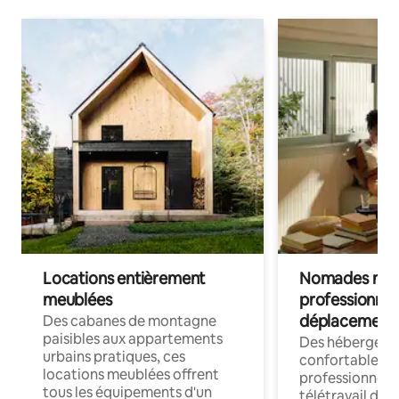
Locations entièrement
Nomades num
meublées
professionnel
déplacement
Des cabanes de montagne
paisibles aux appartements
Des hébergem
urbains pratiques, ces
confortables p
locations meublées offrent
professionnels
tous les équipements d'un
télétravail dis