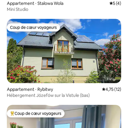
Appartement ⋅ Stalowa Wola
Évaluatio
5 (4)
Mini Studio
Coup de cœur voyageurs
Coup de cœur voyageurs
Appartement ⋅ Rybitwy
Évaluation mo
4,75 (12)
Hébergement Józefów sur la Vistule (bas)
Coup de cœur voyageurs
Coups de cœur voyageurs les plus appréciés