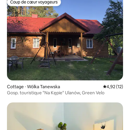
Coup de cœur voyageurs
Coup de cœur voyageurs
Cottage ⋅ Wólka Tanewska
Évaluation mo
4,92 (12)
Gosp. touristique "Na Kępie" Ulanów, Green Velo