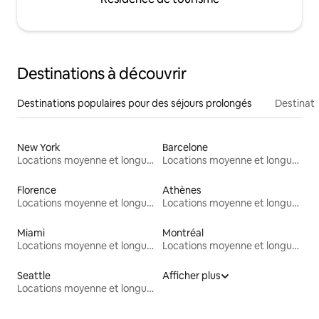
Destinations à découvrir
Destinations populaires pour des séjours prolongés
Destinati
New York
Barcelone
Locations moyenne et longue durée
Locations moyenne et longue durée
Florence
Athènes
Locations moyenne et longue durée
Locations moyenne et longue durée
Miami
Montréal
Locations moyenne et longue durée
Locations moyenne et longue durée
Seattle
Afficher plus
Locations moyenne et longue durée