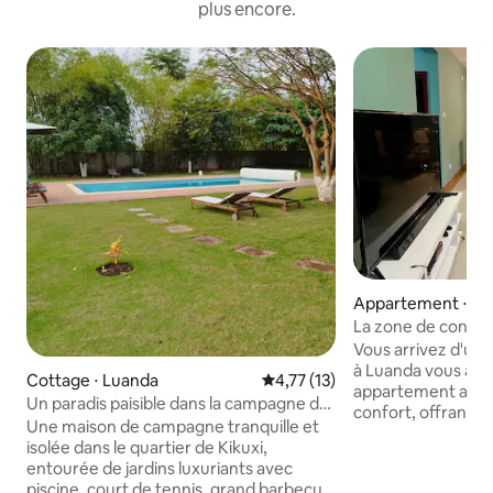
plus encore.
Appartement ⋅ Lu
La zone de confor
Vous arrivez d'un 
à Luanda vous att
Cottage ⋅ Luanda
Évaluation moyenne sur la base
4,77 (13)
appartement a ét
Un paradis paisible dans la campagne de
confort, offrant 
Luanda
Une maison de campagne tranquille et
propre, confortabl
isolée dans le quartier de Kikuxi,
seulement 27 minu
entourée de jardins luxuriants avec
international Ant
piscine, court de tennis, grand barbecue