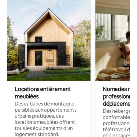
Locations entièrement
Nomades num
meublées
professionnel
déplacement
Des cabanes de montagne
paisibles aux appartements
Des hébergem
urbains pratiques, ces
confortables p
locations meublées offrent
professionnels
tous les équipements d'un
télétravail dis
logement standard.
et d'espaces de