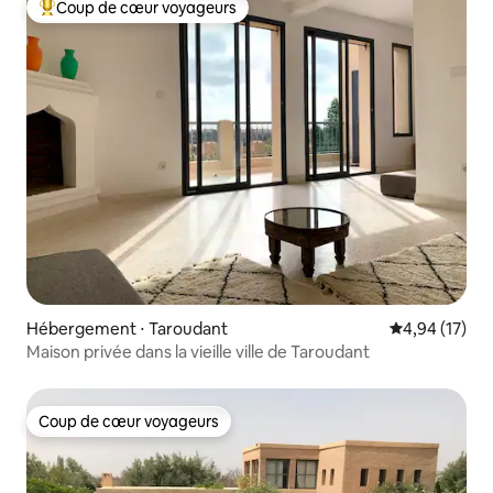
Coup de cœur voyageurs
Coups de cœur voyageurs les plus appréciés
Hébergement ⋅ Taroudant
Évaluation mo
4,94 (17)
Maison privée dans la vieille ville de Taroudant
Coup de cœur voyageurs
Coup de cœur voyageurs