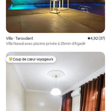
Villa ⋅ Taroudant
Évaluation mo
4,92 (37)
Villa Nawal avec piscine privée à 25min d’Agadir
Coup de cœur voyageurs
Coups de cœur voyageurs les plus appréciés