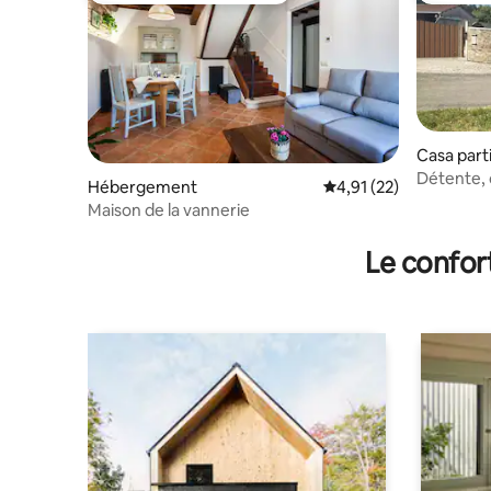
Casa part
Détente, 
Hébergement
Évaluation moyenne su
4,91 (22)
Maison de la vannerie
Le confor