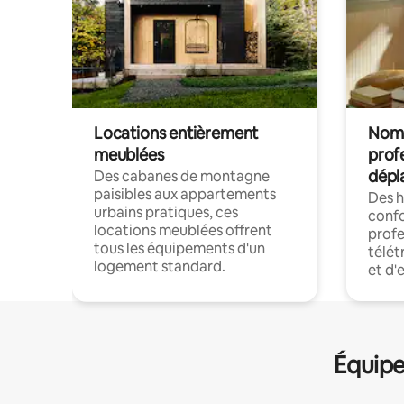
Locations entièrement
Noma
meublées
prof
dépl
Des cabanes de montagne
paisibles aux appartements
Des 
urbains pratiques, ces
confo
locations meublées offrent
profe
tous les équipements d'un
télét
logement standard.
et d'
Équipe