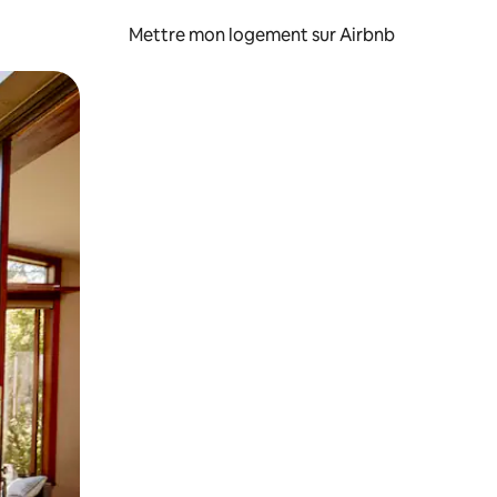
Mettre mon logement sur Airbnb
sant glisser.