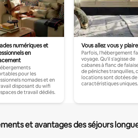
des numériques et
Vous allez vous y plaire
essionnels en
Parfois, l'hébergement fai
voyage. Qu'il s'agisse de
acement
cabanes à flanc de falais
hébergements
de péniches tranquilles, 
rtables pour les
locations sont dotées de
ssionnels nomades et en
caractéristiques uniques
ravail disposant du wifi
espaces de travail dédiés.
ments et avantages des séjours longu