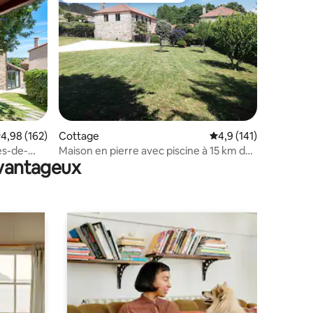
taires : 4,94 sur 5
valuation moyenne sur la base de 162 commentaires : 4,98 sur 5
4,98 (162)
Cottage
Évaluation moyenne su
4,9 (141)
es-de-
Maison en pierre avec piscine à 15 km de
avantageux
Santiago