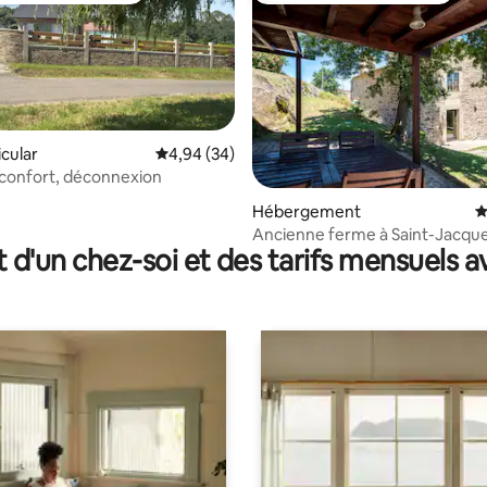
icular
Évaluation moyenne sur la base de 34 commen
4,94 (34)
confort, déconnexion
r la base de 22 commentaires : 4,91 sur 5
Hébergement
É
Ancienne ferme à Saint-Jacqu
t d'un chez-soi et des tarifs mensuels 
Compostelle