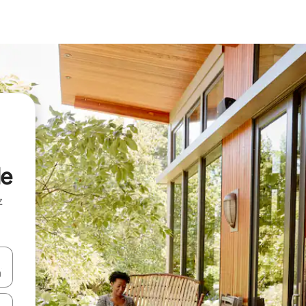
le
z
hes vers le haut et vers le bas pour les parcourir ou en appuyant et en fai