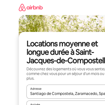
Aller
directement
au
contenu
Locations moyenne et
longue durée à Saint-
Jacques-de-Compostel
Découvrez des logements où vous vous sente
comme chez vous pour un séjour d'un mois ou
plus.
Adresse
Lorsque les résultats s'affichent, utilisez les flèc
Arrivée