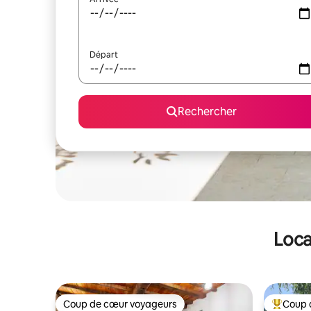
Départ
Rechercher
Loca
Coup de cœur voyageurs
Coup 
Coup de cœur voyageurs
Coups de