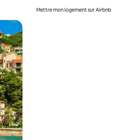
Mettre mon logement sur Airbnb
sant glisser.