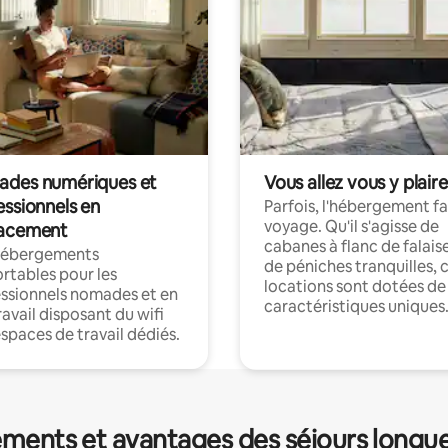
des numériques et
Vous allez vous y plaire
essionnels en
Parfois, l'hébergement fai
voyage. Qu'il s'agisse de
acement
cabanes à flanc de falais
hébergements
de péniches tranquilles, 
rtables pour les
locations sont dotées de
ssionnels nomades et en
caractéristiques uniques
ravail disposant du wifi
espaces de travail dédiés.
ments et avantages des séjours longu