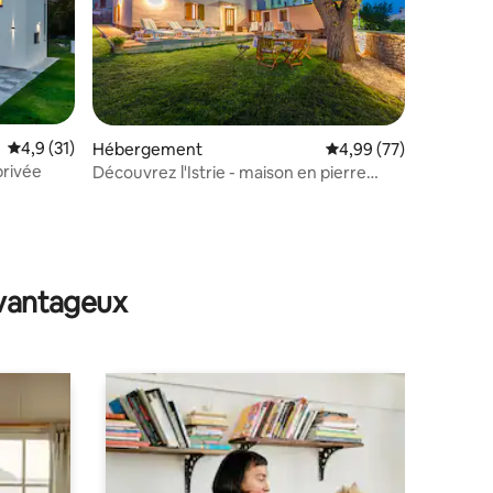
Évaluation moyenne sur la base de 31 commentaires : 4,9 sur 5
4,9 (31)
Hébergement
Évaluation moyenne su
4,99 (77)
privée
Découvrez l'Istrie - maison en pierre
rénovée
ntaires : 4,93 sur 5
avantageux