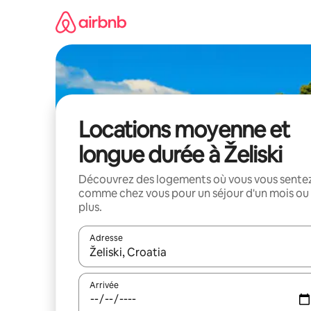
Aller
directement
au
contenu
Locations moyenne et
longue durée à Želiski
Découvrez des logements où vous vous sente
comme chez vous pour un séjour d'un mois ou
plus.
Adresse
Lorsque les résultats s'affichent, utilisez les flèc
Arrivée