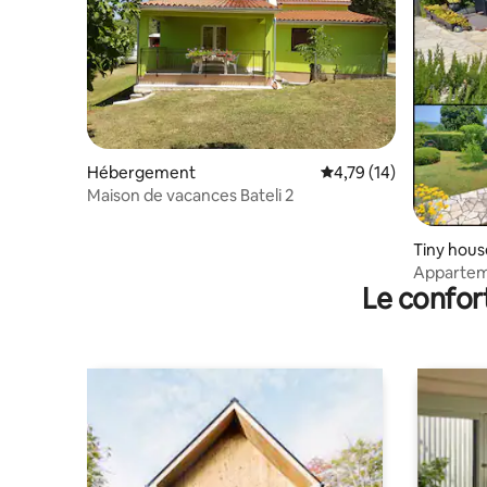
Hébergement
Évaluation moyenne su
4,79 (14)
Maison de vacances Bateli 2
Tiny hous
Appartem
Le confor