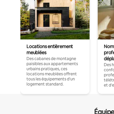
Locations entièrement
Noma
meublées
prof
dépl
Des cabanes de montagne
paisibles aux appartements
Des 
urbains pratiques, ces
confo
locations meublées offrent
profe
tous les équipements d'un
télét
logement standard.
et d'
Équipe