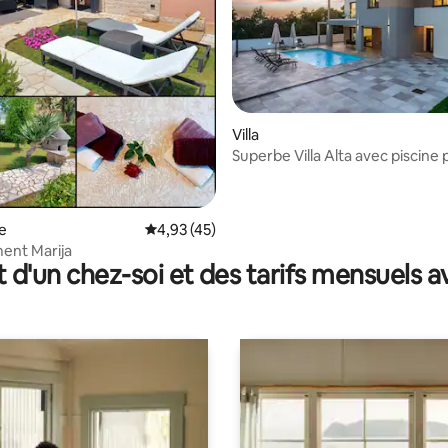
Villa
Superbe Villa Alta avec piscine 
r la base de 14 commentaires : 4,79 sur 5
e
Évaluation moyenne sur la base de 45 comme
4,93 (45)
ent Marija
t d'un chez-soi et des tarifs mensuels 