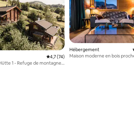
la base de 103 commentaires : 4,98 sur 5
Hébergement
Maison moderne en bois proche
Évaluation moyenne sur la base de 74 comm
4,7 (74)
am See
Hütte 1 - Refuge de montagne
a et vue sur la montagne