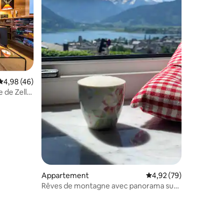
Évaluation moyenne sur la base de 46 commentaires : 4,98 sur 5
4,98 (46)
 de Zell
entaires : 4,7 sur 5
Appartement
Évaluation moyenne su
4,92 (79)
Rêves de montagne avec panorama sur
le lac et bien-être