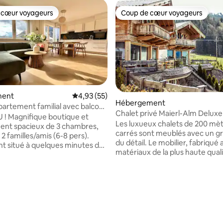
 cœur voyageurs
Coup de cœur voyageurs
 cœur voyageurs
Coup de cœur voyageurs
ment
Évaluation moyenne sur la base de 55 comme
4,93 (55)
ur la base de 106 commentaires : 5 sur 5
Hébergement
artement familial avec balcon
Chalet privé Maierl-Alm Deluxe
é et vue sur la montagne
! Magnifique boutique et
Les luxueux chalets de 200 mè
ent spacieux de 3 chambres,
carrés sont meublés avec un g
 2 familles/amis (6-8 pers).
du détail. Le mobilier, fabriqué
t situé à quelques minutes de
matériaux de la plus haute quali
ée mécanique et du lac à Zell-
combine un design moderne a
rofitez d'une vue imprenable
ambiance alpine de bien-être.
ntagne depuis les chambres, le
chalet s'étend sur trois niveau
e balcon ensoleillé orienté plein
deux terrasses et un balcon et
accueillir 8 à 10 personnes. De
nt équipée avec four, lave-
étage, vous pourrez profiter d
t lave-linge, art original, literie
panoramique sur les montagne
r design de haute qualité,