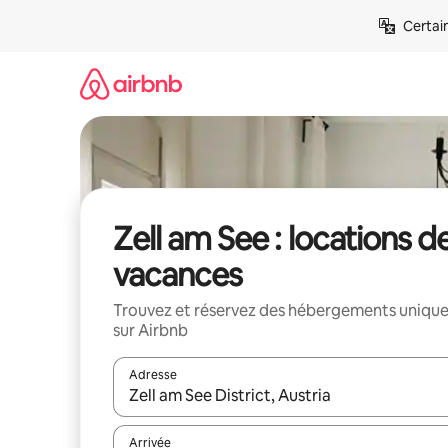
Aller
Certai
directement
au
contenu
Zell am See : locations d
vacances
Trouvez et réservez des hébergements uniqu
sur Airbnb
Adresse
Lorsque les résultats s'affichent, utilisez les flèc
Arrivée