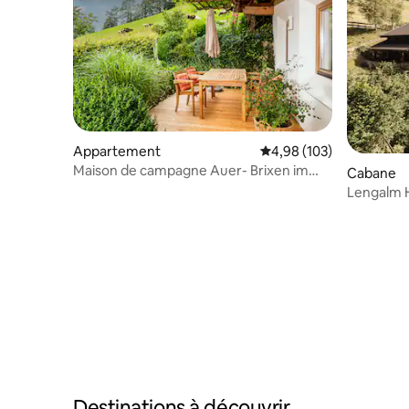
Appartement
Évaluation moyenne sur 
4,98 (103)
Maison de campagne Auer- Brixen im
Cabane
Thale
Lengalm 
avec saun
Destinations à découvrir