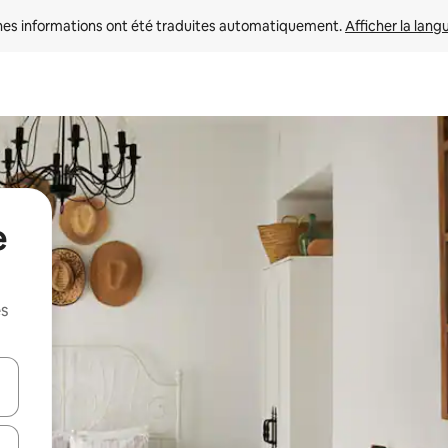
nes informations ont été traduites automatiquement. 
Afficher la lang
e
es
hes vers le haut et vers le bas pour les parcourir ou en appuyant et en fai