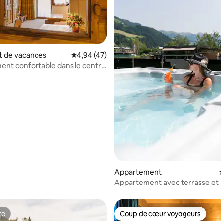
e sur la base de 9 commentaires : 5 sur 5
 de vacances
Évaluation moyenne sur la base de 47 comme
4,94 (47)
nt confortable dans le centre
rglemm
Appartement
Appartement avec terrasse et 
remous
te
Coup de cœur voyageurs
te
Coup de cœur voyageurs