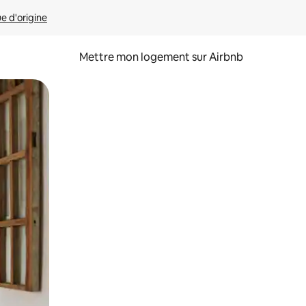
ue d'origine
Mettre mon logement sur Airbnb
sant glisser.