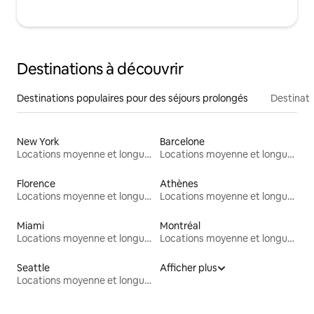
Destinations à découvrir
Destinations populaires pour des séjours prolongés
Destinati
New York
Barcelone
Locations moyenne et longue durée
Locations moyenne et longue durée
Florence
Athènes
Locations moyenne et longue durée
Locations moyenne et longue durée
Miami
Montréal
Locations moyenne et longue durée
Locations moyenne et longue durée
Seattle
Afficher plus
Locations moyenne et longue durée