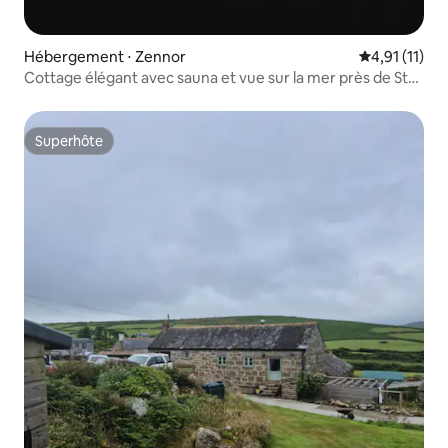
Hébergement ⋅ Zennor
Évaluation m
4,91 (11)
Cottage élégant avec sauna et vue sur la mer près de St
Ives
Superhôte
Superhôte