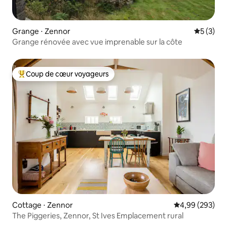
Grange ⋅ Zennor
Évaluatio
5 (3)
Grange rénovée avec vue imprenable sur la côte
Coup de cœur voyageurs
Coups de cœur voyageurs les plus appréciés
Cottage ⋅ Zennor
Évaluation moy
4,99 (293)
The Piggeries, Zennor, St Ives Emplacement rural