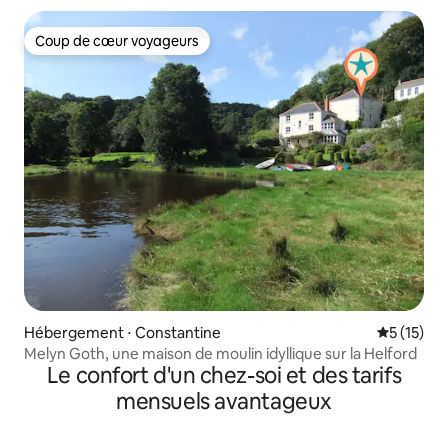
Coup de cœur voyageurs
Coup de cœur voyageurs
Hébergement ⋅ Constantine
Évaluation
5 (15)
Melyn Goth, une maison de moulin idyllique sur la Helford
Le confort d'un chez-soi et des tarifs
mensuels avantageux