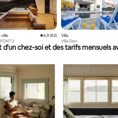
 la base de 49 commentaires : 4,86 sur 5
ville
Évaluation moyenne sur la base de 63 comm
4,9 (63)
Villa
- PONT 3
Villa Dani
t d'un chez-soi et des tarifs mensuels 