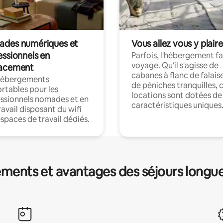
des numériques et
Vous allez vous y plaire
essionnels en
Parfois, l'hébergement fai
voyage. Qu'il s'agisse de
acement
cabanes à flanc de falais
hébergements
de péniches tranquilles, 
rtables pour les
locations sont dotées de
ssionnels nomades et en
caractéristiques uniques
ravail disposant du wifi
espaces de travail dédiés.
ments et avantages des séjours longu