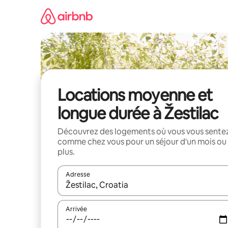
Aller
directement
au
contenu
Locations moyenne et
longue durée à Žestilac
Découvrez des logements où vous vous sente
comme chez vous pour un séjour d'un mois ou
plus.
Adresse
Lorsque les résultats s'affichent, utilisez les flèc
Arrivée