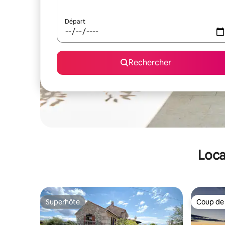
Départ
Rechercher
Loca
Superhôte
Coup de
Superhôte
Coup de