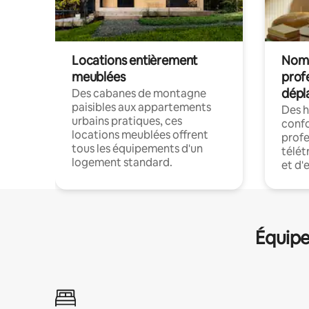
Locations entièrement
Noma
meublées
prof
dépl
Des cabanes de montagne
paisibles aux appartements
Des 
urbains pratiques, ces
confo
locations meublées offrent
profe
tous les équipements d'un
télét
logement standard.
et d'
Équipe