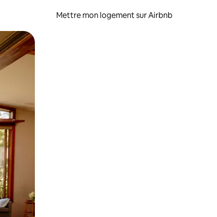
Mettre mon logement sur Airbnb
sant glisser.