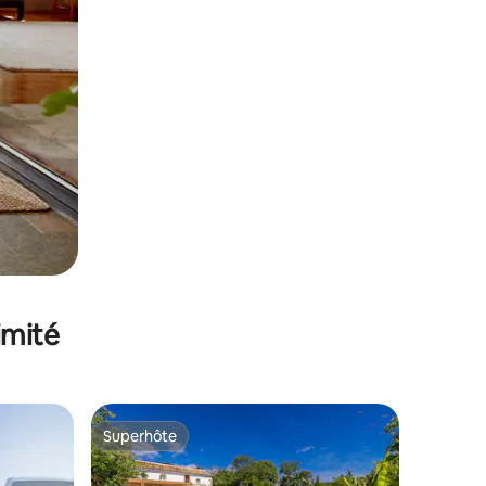
imité
Superhôte
Superhôte