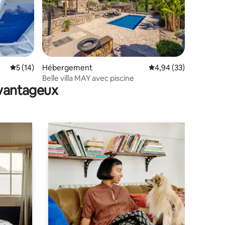
entaires : 4,9 sur 5
Évaluation moyenne sur la base de 14 commentaires : 5 sur 5
5 (14)
Hébergement
Évaluation moyenne su
4,94 (33)
Belle villa MAY avec piscine
avantageux