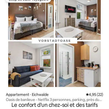
Coup de cœur voyageurs
Appartement ⋅ Eichwalde
Évaluation mo
4,95 (22)
Oasis de banlieue - Netflix 3 personnes, parking, près du
Le confort d'un chez-soi et des tarifs
BER.