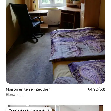
Maison en terre ⋅ Zeuthen
Évaluation mo
4,92 (63)
Elena -eins-
Coup de cœur voyageurs