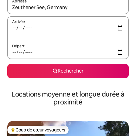
Adresse
Lorsque les résultats s'affichent, utilisez les flèches vers le hau
Arrivée
Départ
Rechercher
Locations moyenne et longue durée à
proximité
Coup de cœur voyageurs
Coups de cœur voyageurs les plus appréciés