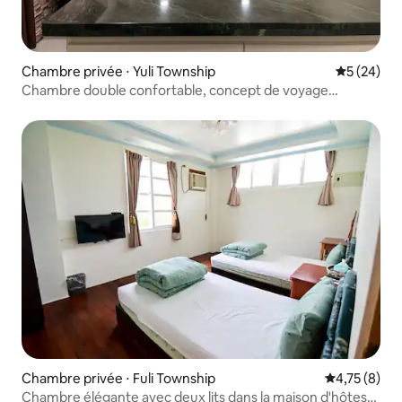
Chambre privée ⋅ Yuli Township
Évaluation
5 (24)
Chambre double confortable, concept de voyage
culturel, rue 7, Chengnan
Chambre privée ⋅ Fuli Township
Évaluation m
4,75 (8)
Chambre élégante avec deux lits dans la maison d'hôtes