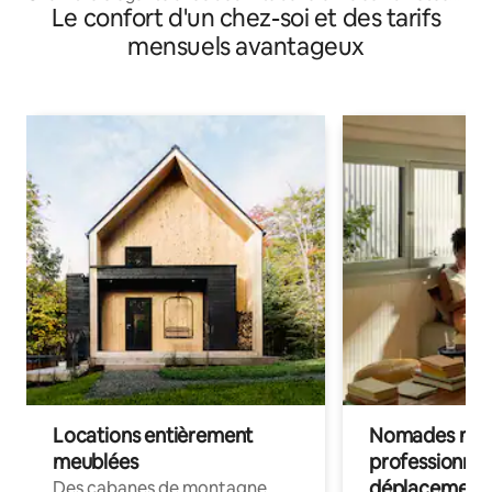
Le confort d'un chez-soi et des tarifs
de De De
mensuels avantageux
Locations entièrement
Nomades num
meublées
professionnel
déplacement
Des cabanes de montagne