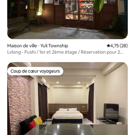
Maison de ville ⋅ Yuli Township
Évaluation mo
4,75 (28)
Lvlong - Pushi / 1er et 2ème étage / Réservation pour 2
personnes
Coup de cœur voyageurs
Coup de cœur voyageurs