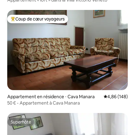
Coup de cœur voyageurs
Coups de cœur voyageurs les plus appréciés
Appartement en résidence ⋅ Cava Manara
Évaluation moy
4,86 (148)
50 € - Appartement à Cava Manara
Superhôte
Superhôte