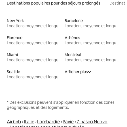
Destinations populaires pour des séjours prolongés
Destinati
New York
Barcelone
Locations moyenne et longue durée
Locations moyenne et longue durée
Florence
Athènes
Locations moyenne et longue durée
Locations moyenne et longue durée
Miami
Montréal
Locations moyenne et longue durée
Locations moyenne et longue durée
Seattle
Afficher plus
Locations moyenne et longue durée
* Des exclusions peuvent s'appliquer en fonction des zones
géographiques et des logements.
Airbnb
Italie
Lombardie
Pavie
Zinasco Nuovo