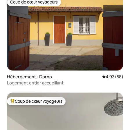
Coup de cœur voyageurs
Coup de cœur voyageurs
Hébergement ⋅ Dorno
Évaluation mo
4,93 (58)
Logement entier accueillant
Coup de cœur voyageurs
Coups de cœur voyageurs les plus appréciés