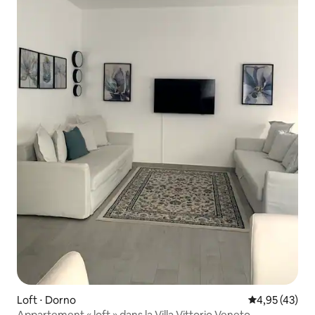
Loft ⋅ Dorno
Évaluation mo
4,95 (43)
Appartement « loft » dans la Villa Vittorio Veneto