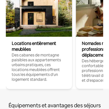
Locations entièrement
Nomades num
meublées
professionnel
déplacement
Des cabanes de montagne
paisibles aux appartements
Des hébergem
urbains pratiques, ces
confortables p
locations meublées offrent
professionnels
tous les équipements d'un
télétravail dis
logement standard.
et d'espaces de
Équipements et avantages des séjours