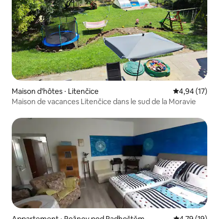
Maison d'hôtes ⋅ Litenčice
Évaluation mo
4,94 (17)
Maison de vacances Litenčice dans le sud de la Moravie
Appartement ⋅ Rožnov pod Radhoštěm
Évaluation mo
4,79 (19)