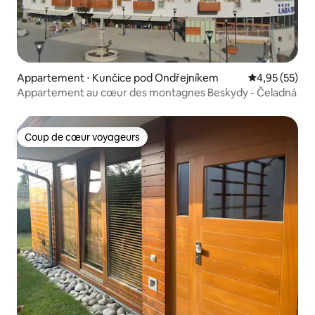
Appartement ⋅ Kunčice pod Ondřejníkem
Évaluation mo
4,95 (55)
Appartement au cœur des montagnes Beskydy - Čeladná
Coup de cœur voyageurs
Coup de cœur voyageurs