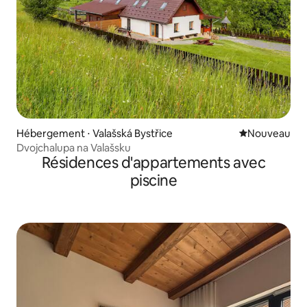
Hébergement ⋅ Valašská Bystřice
Nouvel hébe
Nouveau
Dvojchalupa na Valašsku
Résidences d'appartements avec
piscine