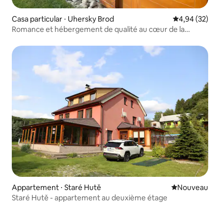
Casa particular ⋅ Uhersky Brod
Évaluation mo
4,94 (32)
Romance et hébergement de qualité au cœur de la
Slovaquie
Appartement ⋅ Staré Hutě
Nouvel hébe
Nouveau
Staré Hutě - appartement au deuxième étage