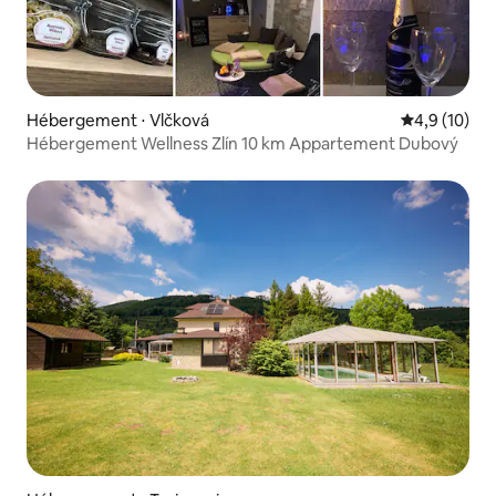
Hébergement ⋅ Vlčková
Évaluation m
4,9 (10)
Hébergement Wellness Zlín 10 km Appartement Dubový