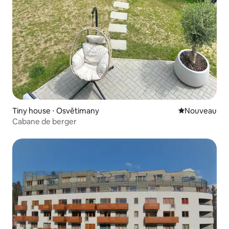
Tiny house ⋅ Osvětimany
Nouvel hébe
Nouveau
Cabane de berger