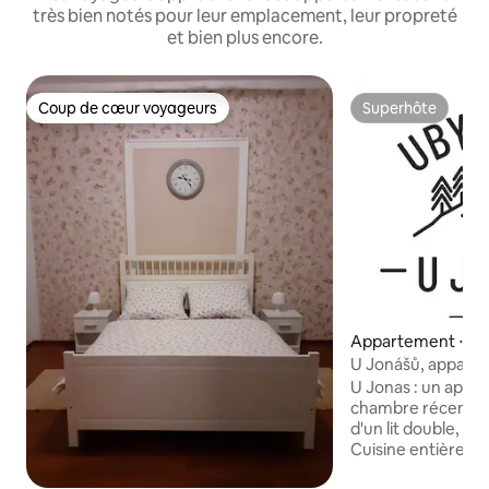
très bien notés pour leur emplacement, leur propreté
et bien plus encore.
Coup de cœur voyageurs
Superhôte
Coup de cœur voyageurs
Superhôte
Appartement ⋅ Z
U Jonášů, apparte
personnes près d
U Jonas : un appa
chambre récemme
d'un lit double, 1 li
Cuisine entièreme
vaisselle, réfrigér