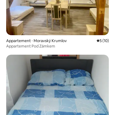
Appartement ⋅ Moravský Krumlov
Évaluation
5 (10)
Appartement Pod Zámkem