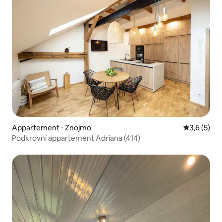
Appartement ⋅ Znojmo
Évaluation 
3,6 (5)
Podkrovní appartement Adriana (414)