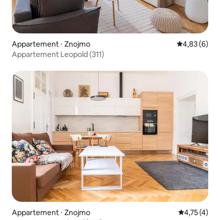
Appartement ⋅ Znojmo
Évaluation m
4,83 (6)
Appartement Leopold (311)
Appartement ⋅ Znojmo
Évaluation m
4,75 (4)