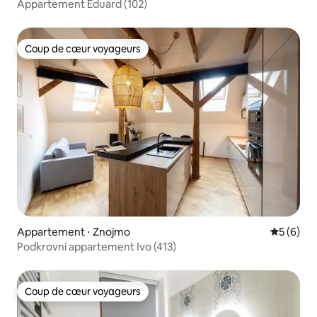
Appartement Eduard (102)
Coup de cœur voyageurs
Coup de cœur voyageurs
Appartement ⋅ Znojmo
Évaluatio
5 (6)
Podkrovní appartement Ivo (413)
Coup de cœur voyageurs
Coup de cœur voyageurs