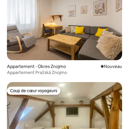
Appartement ⋅ Okres Znojmo
Nouvel hébe
Nouveau
Appartement Pražská Znojmo
Coup de cœur voyageurs
Coup de cœur voyageurs