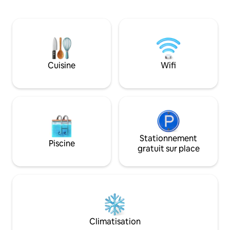
de plein air. Rejoignez la belle Vienne en
demande. Le climat
seulement 30 minutes en voiture ou en
chauffe non seulem
train, et le site du patrimoine mondial de
également l'air de 
la Wachau en 40 minutes en voiture. La
crée ainsi un clima
maison est spacieuse (environ 100 m²).
demande, nous pou
Depuis le balcon et le salon supérieur,
parapluie
vous pourrez profiter d'une vue
Cuisine
Wifi
magnifique sur le Wienerwald.
Stationnement
Piscine
gratuit sur place
Climatisation