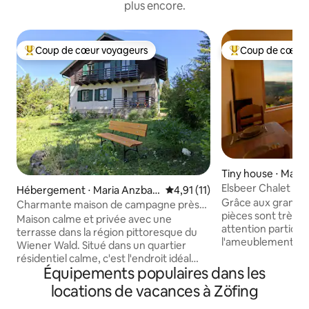
plus encore.
Coup de cœur voyageurs
Coup de cœur 
Coups de cœur voyageurs les plus appréciés
Coups de cœur vo
Tiny house ⋅ May
Elsbeer Chalet
Hébergement ⋅ Maria Anzbac
Évaluation moyenne sur la bas
4,91 (11)
Grâce aux grandes
h
Charmante maison de campagne près
pièces sont très 
de Vienne
Maison calme et privée avec une
attention particul
terrasse dans la région pittoresque du
l'ameublement de 
Wiener Wald. Situé dans un quartier
trouve entre autre
résidentiel calme, c'est l'endroit idéal
table à manger ave
Équipements populaires dans les
pour se détendre, se promener (par
bois massif d'Elsbe
exemple à Buchberg, qui comprend un
locations de vacances à Zöfing
il y a une connexio
belvédère) ou profiter d'autres activités
peut également êt