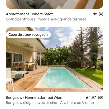
Appartement ⋅ Innere Stadt
Évaluatio
5 (4)
Grand penthouse Imperial avec grande terrasse
Coup de cœur voyageurs
Coup de cœur voyageurs
Bungalow ⋅ Hennersdorf bei Wien
Évaluation mo
4,97 (59)
Bungalow élégant avec piscine - À la limite de Vienne