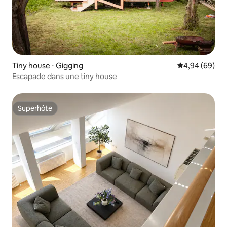
Tiny house ⋅ Gigging
Évaluation mo
4,94 (69)
Escapade dans une tiny house
Superhôte
Superhôte