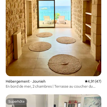
Hébergement ⋅ Jounieh
Évaluation mo
4,91 (47)
En bord de mer, 2 chambres | Terrasse au coucher du
soleil avec jacuzzi
Superhôte
Superhôte