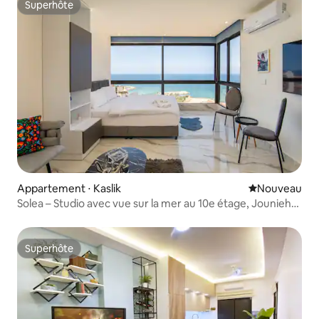
Superhôte
Superhôte
Appartement ⋅ Kaslik
Nouvel hébe
Nouveau
Solea – Studio avec vue sur la mer au 10e étage, Jounieh
Kaslik
Superhôte
Superhôte