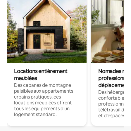
Locations entièrement
Nomades num
meublées
professionnel
déplacement
Des cabanes de montagne
paisibles aux appartements
Des hébergem
urbains pratiques, ces
confortables p
locations meublées offrent
professionnels
tous les équipements d'un
télétravail dis
logement standard.
et d'espaces de