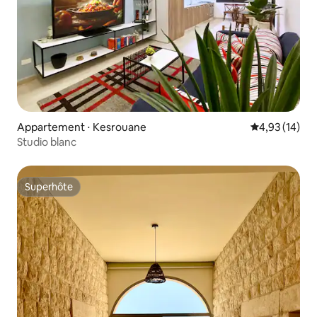
Appartement ⋅ Kesrouane
Évaluation mo
4,93 (14)
Studio blanc
Superhôte
Superhôte