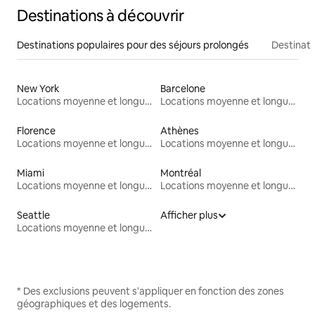
Destinations à découvrir
Destinations populaires pour des séjours prolongés
Destinati
New York
Barcelone
Locations moyenne et longue durée
Locations moyenne et longue durée
Florence
Athènes
Locations moyenne et longue durée
Locations moyenne et longue durée
Miami
Montréal
Locations moyenne et longue durée
Locations moyenne et longue durée
Seattle
Afficher plus
Locations moyenne et longue durée
* Des exclusions peuvent s'appliquer en fonction des zones
géographiques et des logements.