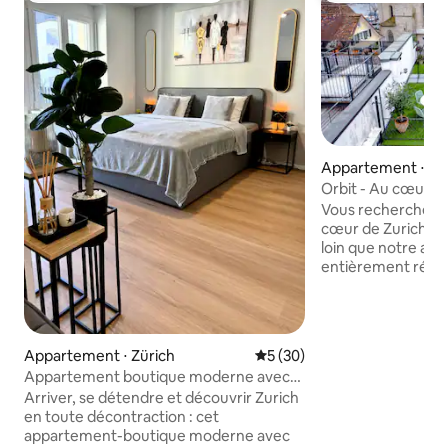
Appartement ⋅ Zü
Orbit - Au cœur d
Vous recherchez u
cœur de Zurich ? 
loin que notre ap
entièrement rénové
Münsterhof. Avec
confortables, un s
cuisine entièreme
terrasse privée sur
Appartement ⋅ Zürich
Évaluation moyenne sur la b
5 (30)
appartement est le
Appartement boutique moderne avec
pour explorer la vil
balcon dans un emplacement privilégié
Arriver, se détendre et découvrir Zurich
l'église Fraumünst
en toute décontraction : cet
Bahnhofstrasse, 
appartement-boutique moderne avec
offre un accès fa