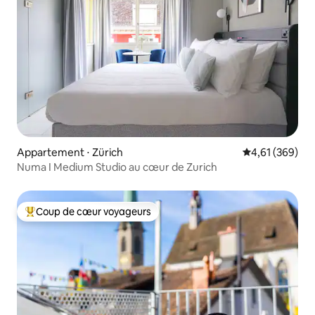
Appartement ⋅ Zürich
Évaluation moy
4,61 (369)
Numa I Medium Studio au cœur de Zurich
Coup de cœur voyageurs
Coups de cœur voyageurs les plus appréciés