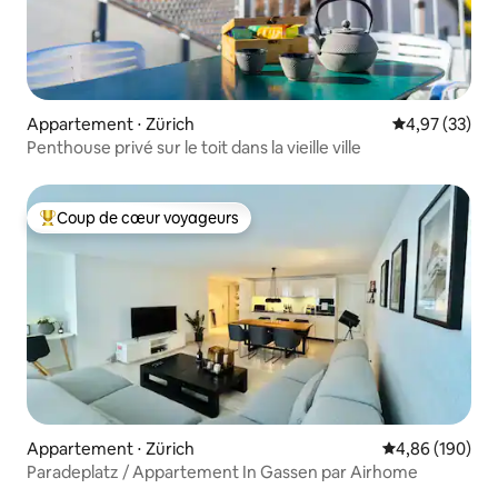
Appartement ⋅ Zürich
Évaluation mo
4,97 (33)
Penthouse privé sur le toit dans la vieille ville
Coup de cœur voyageurs
Coups de cœur voyageurs les plus appréciés
Appartement ⋅ Zürich
Évaluation moy
4,86 (190)
Paradeplatz / Appartement In Gassen par Airhome