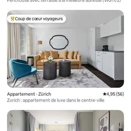
Penthouse avec terrasse à la meilleure adresse (WG11/2)
Coup de cœur voyageurs
Coups de cœur voyageurs les plus appréciés
Appartement ⋅ Zürich
Évaluation mo
4,95 (56)
Zurich : appartement de luxe dans le centre-ville