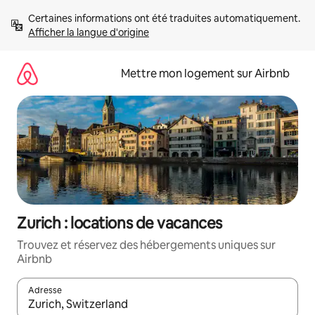
Aller
Certaines informations ont été traduites automatiquement. 
directement
Afficher la langue d'origine
au
contenu
Mettre mon logement sur Airbnb
Zurich : locations de vacances
Trouvez et réservez des hébergements uniques sur
Airbnb
Adresse
Lorsque les résultats s'affichent, utilisez les flèches vers le hau