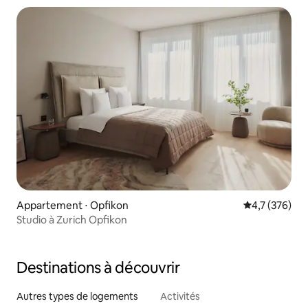
Appartement ⋅ Opfikon
Évaluation mo
4,7 (376)
Studio à Zurich Opfikon
Destinations à découvrir
Autres types de logements
Activités