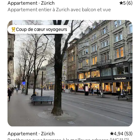
Appartement ⋅ Zürich
Évaluatio
5 (6)
Appartement entier à Zurich avec balcon et vue
Coup de cœur voyageurs
Coups de cœur voyageurs les plus appréciés
Appartement ⋅ Zürich
Évaluation mo
4,94 (53)