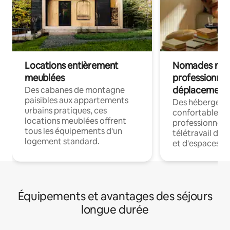
Locations entièrement
Nomades num
meublées
professionnel
déplacement
Des cabanes de montagne
paisibles aux appartements
Des hébergem
urbains pratiques, ces
confortables p
locations meublées offrent
professionnels
tous les équipements d'un
télétravail dis
logement standard.
et d'espaces de
Équipements et avantages des séjours
longue durée