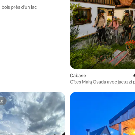
bois près d'un lac
Cabane
Gîtes Małą Osada avec jacuzzi 
Gondola
te
te