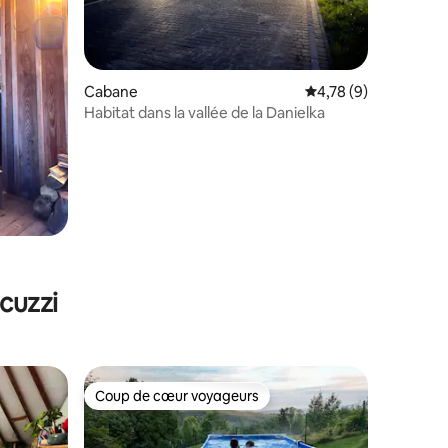
Cabane
Évaluation moyenne s
4,78 (9)
Habitat dans la vallée de la Danielka
ntaires : 4,91 sur 5
cuzzi
Coup de cœur voyageurs
Coup de cœur voyageurs