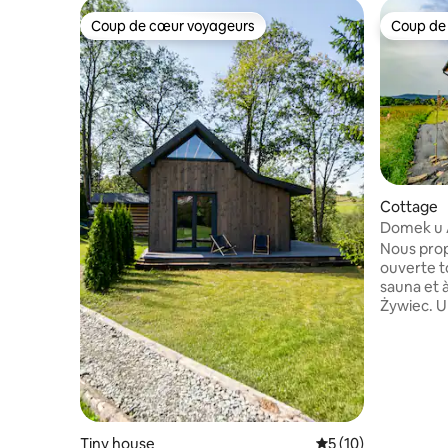
Coup de cœur voyageurs
Coup de
Coup de cœur voyageurs
Coup de
Cottage
Domek u A
Nous prop
ouverte t
sauna et à
Żywiec. U
l'agitatio
sur Pilsko
des vacances
ferons un 
informatio
de passer
dépend de 
Tiny house
Évaluation moyenne
5 (10)