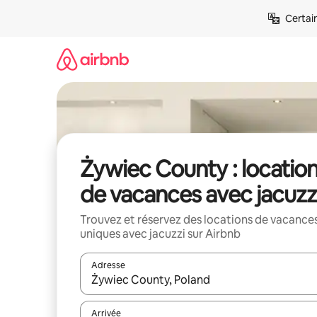
Aller
Certai
directement
au
contenu
Żywiec County : locatio
de vacances avec jacuzz
Trouvez et réservez des locations de vacance
uniques avec jacuzzi sur Airbnb
Adresse
Lorsque les résultats s'affichent, utilisez les flèc
Arrivée