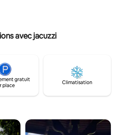
vous détendre, quelle que soit la saison.
 à remous
Le bain à remous privé sur la terrasse est
osition :
sans aucun doute l'un des avantages de
nte et pas
l'appartement.
 avec
ons avec jacuzzi
ement gratuit
Climatisation
r place