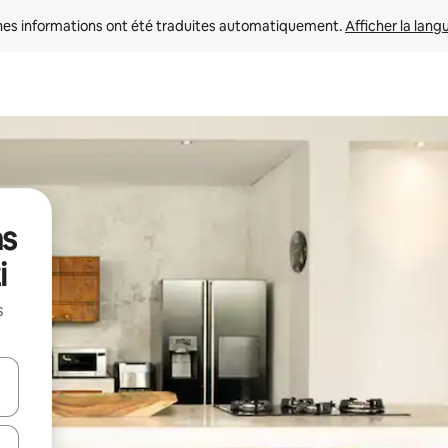
nes informations ont été traduites automatiquement. 
Afficher la lang
ns
i
s
hes vers le haut et vers le bas pour les parcourir ou en appuyant et en fai