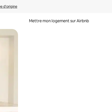
ue d'origine
Mettre mon logement sur Airbnb
sant glisser.