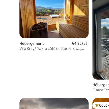
Hébergement
Évaluation moyenne su
4,92 (25)
Villa Krzyżówki à côté de Korbielowa,
sauna, jacuzzi.
Héberge
Osada Trz
jacuzzi
Coup 
Coups de