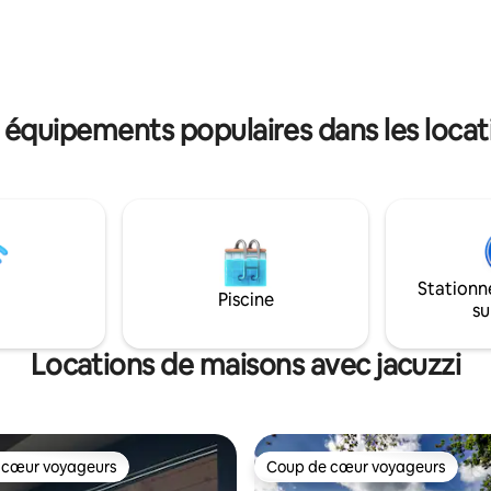
 les remontées mécaniques du
terrasse ensoleillée et un bain
ntagneux de Pilsko à
sont exclusivement à votre disp
, nous organisons également
pas de foule, pas de files d'atte
nades en traîneau.
de partage de l'espace détente
d'autres voyageurs.
 équipements populaires dans les locati
Stationn
Piscine
su
Locations de maisons avec jacuzzi
 cœur voyageurs
Coup de cœur voyageurs
 cœur voyageurs
Coup de cœur voyageurs