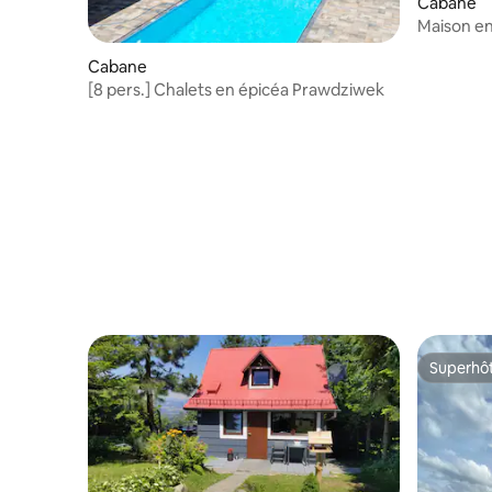
Cabane
Maison en 
Cabane
[8 pers.] Chalets en épicéa Prawdziwek
Superhô
Superhô