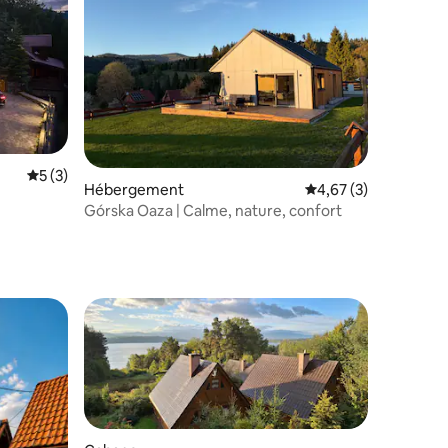
Évaluation moyenne sur la base de 3 commentaires : 5 sur 5
5 (3)
mmentaires : 5 sur 5
Hébergement
Évaluation moyenne s
4,67 (3)
Górska Oaza | Calme, nature, confort