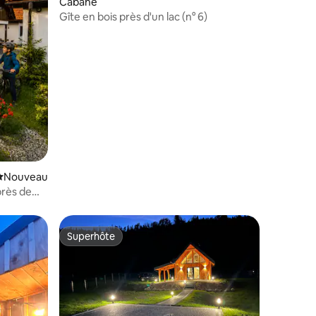
Cabane
Gîte en bois près d'un lac (n° 6)
Nouvel hébergement
Nouveau
près de
Superhôte
Superhôte