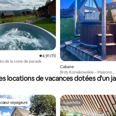
Évaluation moyenne sur la base de 11 comme
4,91 (11)
ès de la zone de parade
Cabane
Brdy Koniakowskie – Maisons
es locations de vacances dotées d'un ja
triangulaires
 cœur voyageurs
Superhôte
 cœur voyageurs
Superhôte