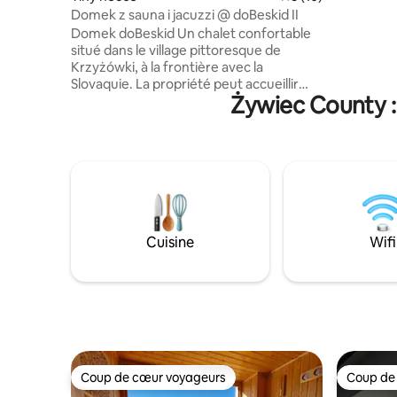
bien sûr,
Domek z sauna i jacuzzi @ doBeskid II
massif mo
Domek doBeskid Un chalet confortable
Korbielów
situé dans le village pittoresque de
des prome
Krzyżówki, à la frontière avec la
Slovaquie. La propriété peut accueillir
Żywiec County :
jusqu'à 4 personnes et offre : une
chambre donnant sur les montagnes et
les forêts, un salon avec un canapé-lit et
une télévision, une cuisine entièrement
équipée et une salle de bain. Vous
pourrez profiter d'une terrasse donnant
sur la forêt et d'une douche extérieure.
Pour les amateurs de détente, un sauna
et un jacuzzi sont disponibles (frais
Cuisine
Wifi
supplémentaires). Il y a des sentiers de
randonnée, des pistes cyclables et des
pistes de ski dans la région.
Coup de cœur voyageurs
Coup de
Coup de cœur voyageurs
Coup de