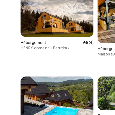
Hébergement
Évaluation moyenn
5 (4)
HENRY, domaine « Barutka »
Héberge
Maison su