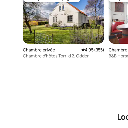
Coups de cœur voyageurs les plus appréciés
Coup de
Chambre privée
Évaluation moyenne sur 
4,95 (355)
Chambre 
Chambre d'hôtes Torrild 2. Odder
B&B Hors
Loc