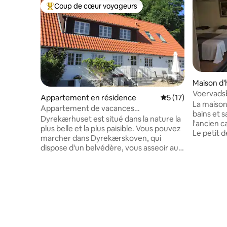
Coup de cœur voyageurs
Coups de cœur voyageurs les plus appréciés
Maison d'
Voervads
Appartement en résidence
Évaluation moyenne
5 (17)
La maison
Appartement de vacances
bains et s
Dyrekærhusets
Dyrekærhuset est situé dans la nature la
l'ancien c
plus belle et la plus paisible. Vous pouvez
Le petit d
marcher dans Dyrekærskoven, qui
(petits pa
dispose d'un belvédère, vous asseoir au
fromage, c
bord du ruisseau, observer la faune et
flocons d'
profiter du chant des oiseaux. Si vous
/ linge de
avez des enfants, il y a 4 chèvres (Danish
située jus
Landrace), des balançoires, une
2 lacs de
tyrolienne, un trampoline, une aire de
avec un 
jeux, un terrain de football, un terrain de
m. Lac Ne
basket et de nombreuses possibilités de
baignade 
jeux en plein air. Il y a aussi un jacuzzi.