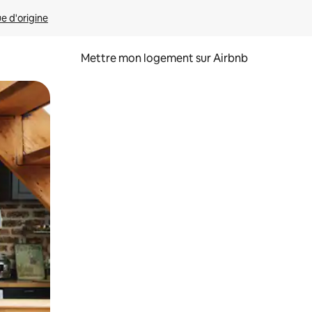
ue d'origine
Mettre mon logement sur Airbnb
sant glisser.