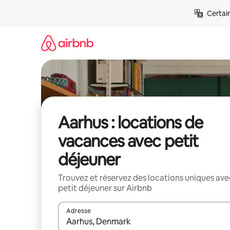
Aller
Certai
directement
au
contenu
Aarhus : locations de
vacances avec petit
déjeuner
Trouvez et réservez des locations uniques ave
petit déjeuner sur Airbnb
Adresse
Lorsque les résultats s'affichent, utilisez les flèc