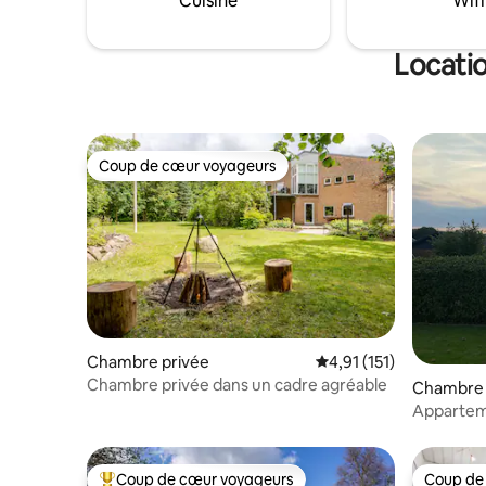
Cuisine
Wifi
Locati
Coup de cœur voyageurs
Coup de cœur voyageurs
Chambre privée
Évaluation moyenne sur
4,91 (151)
Chambre privée dans un cadre agréable
Chambre 
Appartem
séparée
Coup de cœur voyageurs
Coup de