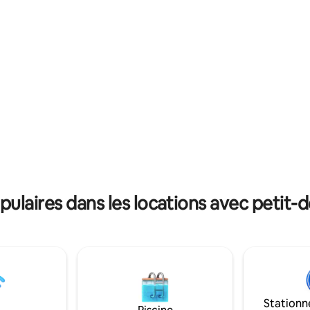
serez déçus. Si vous avez le m
ostermølle ancienne usine de
doute, contactez-moi
udenåen et Mossø 3 km. Point
 Sukkertoppen à 3 km
laires dans les locations avec petit-
Stationn