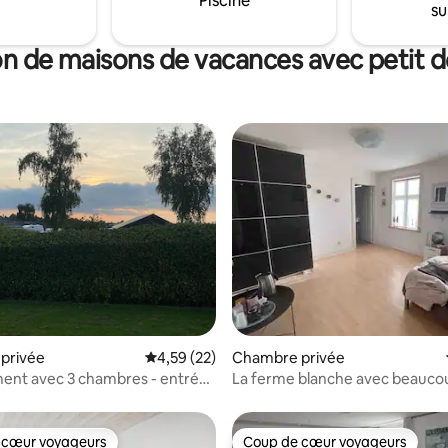
Piscine
su
on de maisons de vacances avec petit d
 la base de 151 commentaires : 4,91 sur 5
privée
Évaluation moyenne sur la base de 22 comme
4,59 (22)
Chambre privée
ent avec 3 chambres - entrée
La ferme blanche avec beauco
d'espace.
 cœur voyageurs
Coup de cœur voyageurs