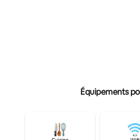
500 m. kl
Dyrekærhuset est adapté pour se retirer.
papier à G
Si vous êtes 2-3 familles ou une famille
de vue de
élargie, nous avons également une
cabane en rondins avec de la place pour
4-5 et un abri pour 6.
Équipements popu