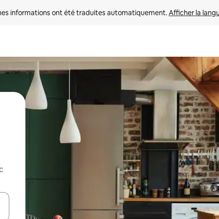
nes informations ont été traduites automatiquement. 
Afficher la lang
c
hes vers le haut et vers le bas pour les parcourir ou en appuyant et en fai