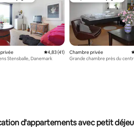
 cœur voyageurs
Coup de cœur voyageurs
la base de 355 commentaires : 4,95 sur 5
privée
Évaluation moyenne sur la base de 41 comme
4,83 (41)
Chambre privée
É
ens Stensballe, Danemark
Grande chambre près du centre
d'Århus.
ation d'appartements avec petit déje