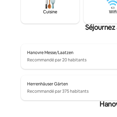
possibles avec le Regiobahn, rapidement
et confortablement. Aéroport
rapidement accessible avec le S-Bahn 5.
Cuisine
Wifi
Réduction de 10 % pour les réservations
de plus de 7 jours et de 25 % pour les
Séjournez 
réservations de plus de 28 jours.
Enregistrement/départ flexible
Hanovre Messe/Laatzen
Recommandé par 20 habitants
Herrenhäuser Gärten
Recommandé par 375 habitants
Hanov