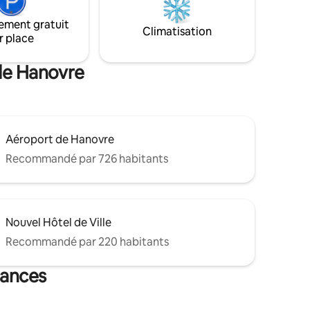
avec four, réfrigérateur, cuisinière et
ement gratuit
congélateur Emplacement → central
Climatisation
r place
près du Maschsee → Lit pour bébé et
chaise haute si nécessaire
 de Hanovre
Aéroport de Hanovre
Recommandé par 726 habitants
Nouvel Hôtel de Ville
Recommandé par 220 habitants
cances