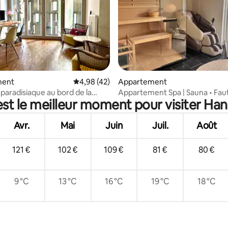
e sur la base de 6 commentaires : 5 sur 5
ment
Évaluation moyenne sur la base de 42 comme
4,98 (42)
Appartement
 paradisiaque au bord de la
Appartement Spa | Sauna • Faut
est le meilleur moment pour visiter Han
ine
massage • Parking
Avr.
Mai
Juin
Juil.
Août
121 €
102 €
109 €
81 €
80 €
9 °C
13 °C
16 °C
19 °C
18 °C