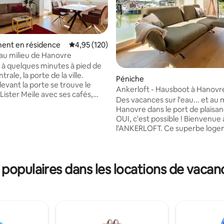
ent en résidence
Évaluation moyenne sur la base de 120 comme
4,95 (120)
 au milieu de Hanovre
 à quelques minutes à pied de
trale, la porte de la ville.
Péniche
evant la porte se trouve le
Ankerloft - Hausboot à Hanovr
la base de 145 commentaires : 4,94 sur 5
Lister Meile avec ses cafés,
Des vacances sur l'eau... et au 
ts et boutiques. Au bout de la
Hanovre dans le port de plaisanc
le, vous atteignez la plus
OUI, c'est possible ! Bienvenue à bord de
rêt urbaine d'Europe,
l'ANKERLOFT. Ce superbe loge
 calme,
très spécial et vous offre, sur e
 spacieux et dispose de deux
38 m², un salon lumineux et de
rs. Le WLAN peut également
qualité avec une cuisine d'appo
sé sur le balcon. Le confort de
populaires dans les locations de vacan
grande table à manger et une té
st bien sûr particulièrement
ainsi qu'une chambre séparée 
. C'est pourquoi nous
salle de bains moderne. La terr
 de l'importance à de bons
et la grande terrasse sur le toi
et proposons également des
sur l'eau et les plus beaux couc
cervicaux.
soleil offrent une pure détente.
bien de votre séjour !