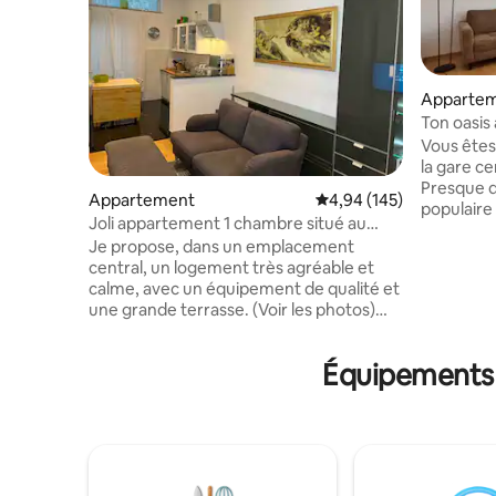
Appartem
Ton oasis
Vous êtes
la gare cen
Presque d
Appartement
Évaluation moyenne sur 
4,94 (145)
populaire 
Joli appartement 1 chambre situé au
restauran
centre de Hanovre
Je propose, dans un emplacement
Lister Mei
central, un logement très agréable et
grande fo
calme, avec un équipement de qualité et
l'Eilenriede. L'appartement est
une grande terrasse. (Voir les photos)
lumineux,
Excellentes dessertes (transports en
téléviseu
commun). Le parc des expositions est
être utili
Équipements 
également desservi par la ligne 6 du train
sommeil e
de banlieue Ost-Stadtbahn et les lignes 8
important
et 18 du train de banlieue Messe Nord.
accordons
Cinéma, salle de sport, restaurant, parc,
matelas 
gare à distance de marche. Visites de
oreillers 
Hambourg, Wolfsbourg et Brême