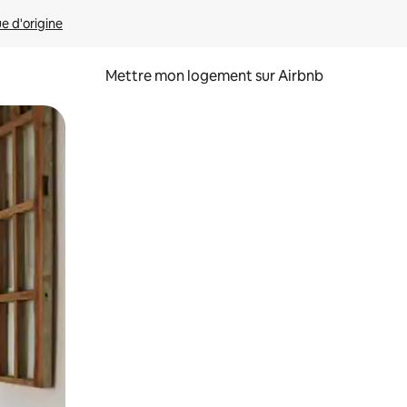
ue d'origine
Mettre mon logement sur Airbnb
sant glisser.