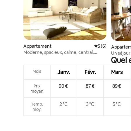
Appartement
Évaluation moyenn
5 (6)
Apparte
Moderne, spacieux, calme, central,
Un séjour
proche du zoo
Quel 
rivière Le
Mois
Janv.
Févr.
Mars
90 €
87 €
89 €
Prix
moyen
2 °C
3 °C
5 °C
Temp.
moy.