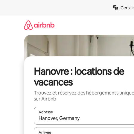
Aller
Certai
directement
au
contenu
Hanovre : locations de
vacances
Trouvez et réservez des hébergements uniqu
sur Airbnb
Adresse
Lorsque les résultats s'affichent, utilisez les flèc
Arrivée