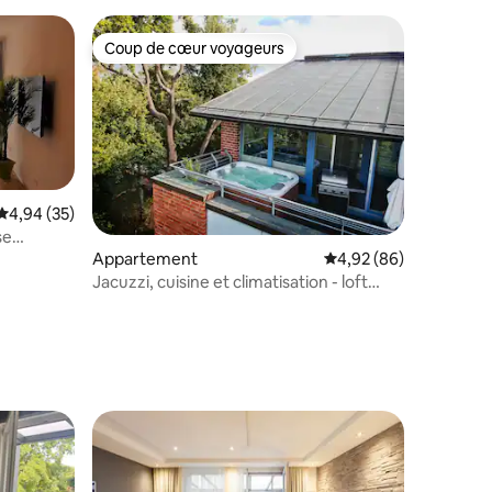
Coup de cœur voyageurs
Coup de cœur voyageurs
Évaluation moyenne sur la base de 35 commentaires : 4,94 sur 5
4,94 (35)
se
y
Appartement
Évaluation moyenne su
4,92 (86)
Jacuzzi, cuisine et climatisation - loft
luxueux à Hanovre
entaires : 4,9 sur 5