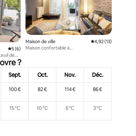
Maison de ville
Évaluation moyenne su
4,92 (13)
Maison confortable à
ntaires : 4,98 sur 5
Évaluation moyenne sur la base de 6 commentaires : 5 sur 5
5 (6)
Laatzen/foire/Hanovre
euil de
ovre ?
Sept.
Oct.
Nov.
Déc.
100 €
82 €
114 €
86 €
15 °C
10 °C
6 °C
3 °C