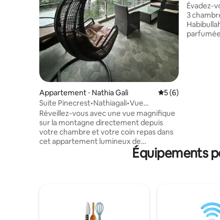
Habibulla
Évadez-v
3 chambr
Habibulla
parfumée 
montagne
matin. Des intérieurs soigneusement
conçus, u
équipée e
confortab
maison lo
Appartement ⋅ Nathia Gali
Évaluation moyenn
5 (6)
commodité
Suite Pinecrest•Nathiagali•Vue
eau chaude
panoramique•
Réveillez-vous avec une vue magnifique
repasser, 
sur la montagne directement depuis
dédié disponible. Parfai
votre chambre et votre coin repas dans
ou les co
cet appartement lumineux de
tranquill
Équipements po
2 chambres sur la route principale de
affaires,
Nathia Gali. Parfait pour les familles ou les
amis qui recherchent le confort et la
commodité dans un endroit paisible. •
Restaurant dans le bâtiment - Menu
complet et économique • Service en
chambre • Chef barbecue professionnel
disponible • Parking gratuit sur place.