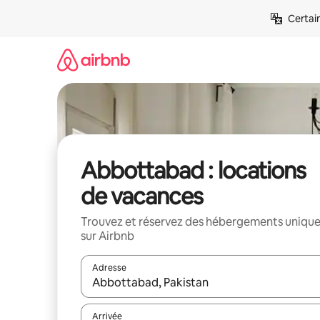
Aller
Certai
directement
au
contenu
Abbottabad : locations
de vacances
Trouvez et réservez des hébergements uniqu
sur Airbnb
Adresse
Lorsque les résultats s'affichent, utilisez les flèc
Arrivée