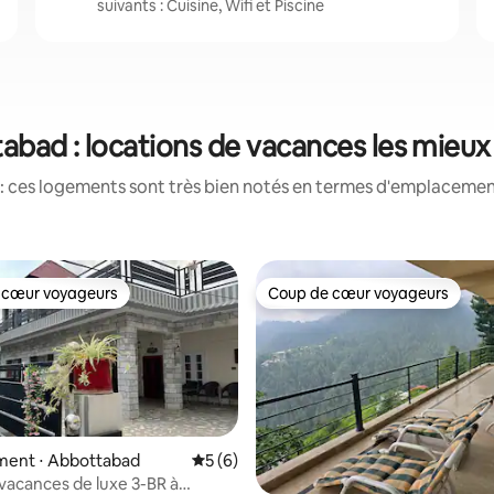
suivants : Cuisine, Wifi et Piscine
abad : locations de vacances les mieux
: ces logements sont très bien notés en termes d'emplacement
 cœur voyageurs
Coup de cœur voyageurs
 cœur voyageurs
Coup de cœur voyageurs
ent ⋅ Abbottabad
Évaluation moyenne sur la base de 6 co
5 (6)
vacances de luxe 3-BR à