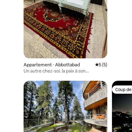
Appartement ⋅ Abbottabad
Évaluation moyenn
5 (5)
Un autre chez-soi. la paix à son
maximum.
Coup de
Coup de