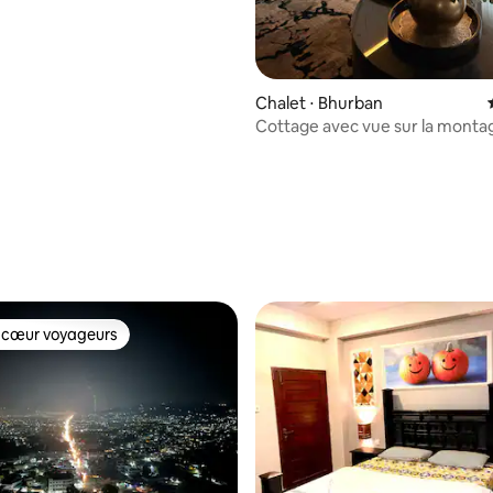
Chalet ⋅ Bhurban
Cottage avec vue sur la monta
e sur la base de 5 commentaires : 5 sur 5
 cœur voyageurs
 cœur voyageurs