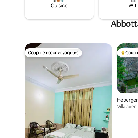
• Wi-Fi gratuit – Restez connecté(e) •
Cuisine
Wifi
Commande de la climatisation –
Chauffage central • Équipements de
cuisine essentiels – Indépendant •
Abbotta
Propreté irréprochable – Entretien
professionnel
Coup de cœur voyageurs
Coup 
Coup de cœur voyageurs
Coups de
Hébergeme
Villa avec
escapade 