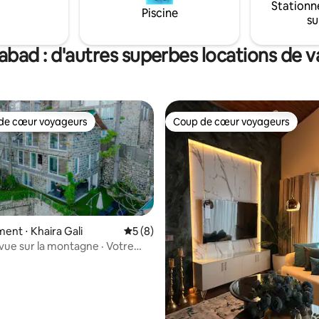
Stationn
Piscine
su
bad : d'autres superbes locations de 
de cœur voyageurs
Coup de cœur voyageurs
 cœur voyageurs les plus appréciés
Coup de cœur voyageurs
nt ⋅ Khaira Gali
Évaluation moyenne sur la base de 8 co
5 (8)
 vue sur la montagne · Votre
de luxe privée