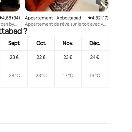
ntaires : 4,83 sur 5
Évaluation moyenne sur la base de 34 commentaires : 4,68 sur 5
4,68 (34)
Appartement ⋅ Abbottabad
Évaluation moyenne su
4,82 (17)
rban by
Appartement de rêve sur le toit avec vue
ttabad ?
sur la montagne
Sept.
Oct.
Nov.
Déc.
23 €
22 €
23 €
24 €
28 °C
23 °C
17 °C
13 °C