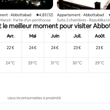
 la base de 75 commentaires : 4,88 sur 5
ent ⋅ Abbottabad
Évaluation moyenne sur la base de 12 comme
4,83 (12)
Appartement ⋅ Abbottabad
Manzil - Partie d'un penthouse
Suite 2 chambres - Republika U
t le meilleur moment pour visiter Abbo
Summit Resorts
Avr.
Mai
Juin
Juil.
Août
22 €
24 €
24 €
23 €
23 €
24 °C
29 °C
31 °C
30 °C
29 °C
Lieux incontournables à proximité