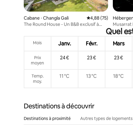
Cabane ⋅ Changla Gali
Évaluation moyenne sur
4,88 (75)
Hébergem
The Round House - Un B&B exclusif à
Musarrat 
Quel es
Changla Gali
Mois
Janv.
Févr.
Mars
24 €
23 €
23 €
Prix
moyen
11 °C
13 °C
18 °C
Temp.
moy.
Destinations à découvrir
Destinations à proximité
Autres types de logements