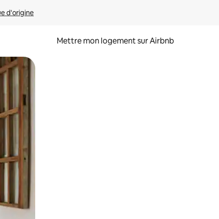
ue d'origine
Mettre mon logement sur Airbnb
sant glisser.