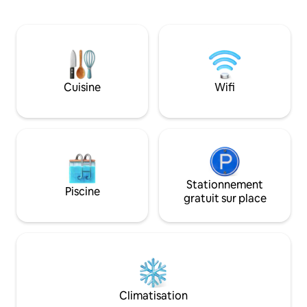
entièrement meublé avec un lit King
plage pour TROIS e
Size confortable, une cuisine, une
réservation et j'e
connexion Wi-Fi rapide et une grande
apprécierez l'une 
télévision connectée. Parfait pour les
de la région ! J'habite à proximité, j'adore
affaires ou les loisirs, avec accès facile à
ce littoral et je s
l'île de Yas, à l'aéroport d'Abu Dhabi, au
partager des conse
centre d'Abu Dhabi et plus encore. Situé
Cuisine
Wifi
préférés pour ren
dans un endroit sécurisé et paisible pour
mémorable.
un séjour sans tracas.
Stationnement
Piscine
gratuit sur place
Climatisation