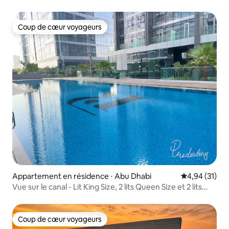
Coup de cœur voyageurs
Coup de cœur voyageurs
Appartement en résidence ⋅ Abu Dhabi
Évaluation mo
4,94 (31)
Vue sur le canal - Lit King Size, 2 lits Queen Size et 2 lits
jumeaux
Coup de cœur voyageurs
Coup de cœur voyageurs