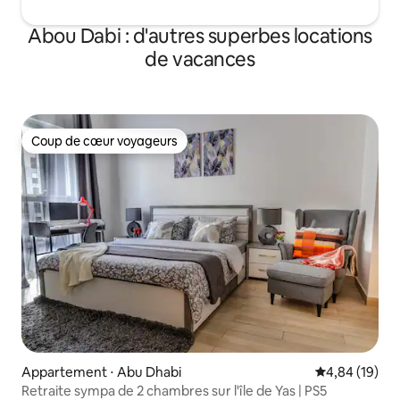
Abou Dabi : d'autres superbes locations
de vacances
Coup de cœur voyageurs
Coup de cœur voyageurs
Appartement ⋅ Abu Dhabi
Évaluation mo
4,84 (19)
Retraite sympa de 2 chambres sur l'île de Yas | PS5