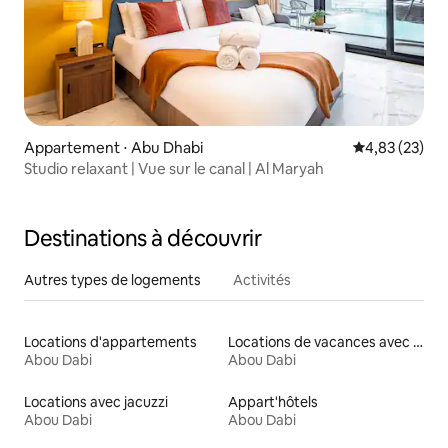
Appartement ⋅ Abu Dhabi
Évaluation mo
4,83 (23)
Studio relaxant | Vue sur le canal | Al Maryah
Destinations à découvrir
Autres types de logements
Activités
Locations d'appartements
Locations de vacances avec piscine
Abou Dabi
Abou Dabi
Locations avec jacuzzi
Appart'hôtels
Abou Dabi
Abou Dabi