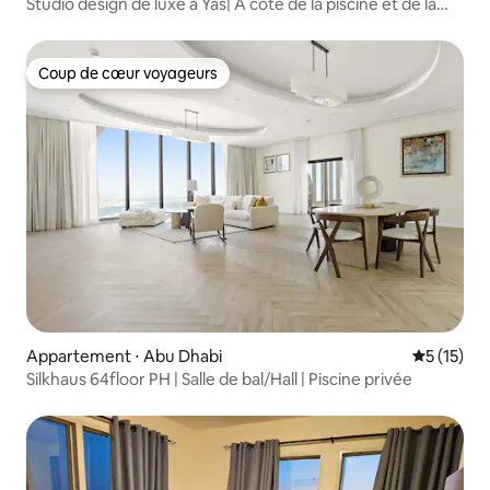
Studio design de luxe à Yas| À côté de la piscine et de la
salle de sport
Coup de cœur voyageurs
Coup de cœur voyageurs
Appartement ⋅ Abu Dhabi
Évaluation
5 (15)
Silkhaus 64floor PH | Salle de bal/Hall | Piscine privée