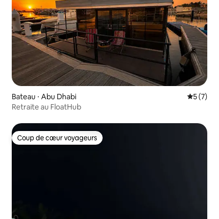
Bateau ⋅ Abu Dhabi
Évaluatio
5 (7)
Retraite au FloatHub
Coup de cœur voyageurs
Coup de cœur voyageurs