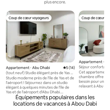
plus encore.
Coup de cœur voyageurs
Coup de cœur vo
Coup de cœur voyageurs
Coup de cœur vo
Appartement ⋅ Ab
Séjour confortable
Appartement ⋅ Abu Dhabi
Évaluation moyenne sur la b
5 (14)
gratuit à la plage
Cet appartement 
(tout neuf) Studio élégant près de Yas et
chambre offre tou
de l'aéroport
Studio moderne près de l'île de Yas et de
besoin pour un séj
l'aéroport ! Séjournez dans un studio
relaxant à Abu D
élégant à quelques minutes de l'île de
rénové avec des 
Yas et de l'aéroport d'Abu Dhabi.
qualité, il se trou
Équipements populaires dans les
Marchez jusqu'à l'arrêt d'autobus, aux
2 minutes à pied d
restaurants et à un hypermarché.
locations de vacances à Abou Dabi
promenade Mamsh
Profitez d'un espace confortable et
quartier culturel. L'accès gratuit à la