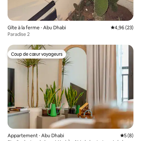
Gîte à la ferme ⋅ Abu Dhabi
Évaluation mo
4,96 (23)
Paradise 2
Coup de cœur voyageurs
Coup de cœur voyageurs
Appartement ⋅ Abu Dhabi
Évaluatio
5 (8)