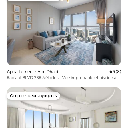
Appartement ⋅ Abu Dhabi
Évaluatio
5 (8)
Radiant BLVD 2BR 5 étoiles - Vue imprenable et piscine à
débordement
Coup de cœur voyageurs
Coup de cœur voyageurs