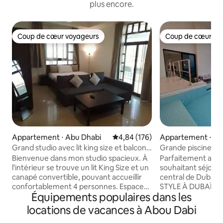
plus encore.
Coup de cœur voyageurs
Coup de cœur vo
Coup de cœur voyageurs
Coup de cœur vo
Appartement ⋅ Abu Dhabi
Évaluation moyenne sur la base 
4,84 (176)
Appartement ⋅ Du
Grand studio avec lit king size et balcon
Grande piscine pri
massif près de l'AUH
6 personnes, vue s
Bienvenue dans mon studio spacieux. À
Parfaitement ada
sur la marina
l'intérieur se trouve un lit King Size et un
souhaitant séjourn
canapé convertible, pouvant accueillir
central de Dubaï. BAIGNEZ-VOUS AVEC
confortablement 4 personnes. Espace
STYLE À DUBAÏ D
Équipements populaires dans les
bureau désigné, équipé d'une chaise de
PISCINE PRIVÉE 
bureau confortable et d'une connexion
COUCHER DE SOLEIL. Séjournez 
locations de vacances à Abou Dabi
Wi-Fi pour les réunions. Salle de bain
superbe appartem