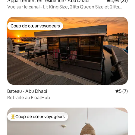
Appartement en résidence ⋅ Abu Dhabi
Évaluation mo
4,94 (31)
Vue sur le canal - Lit King Size, 2 lits Queen Size et 2 lits
jumeaux
Coup de cœur voyageurs
Coup de cœur voyageurs
Bateau ⋅ Abu Dhabi
Évaluatio
5 (7)
Retraite au FloatHub
Coup de cœur voyageurs
Coups de cœur voyageurs les plus appréciés