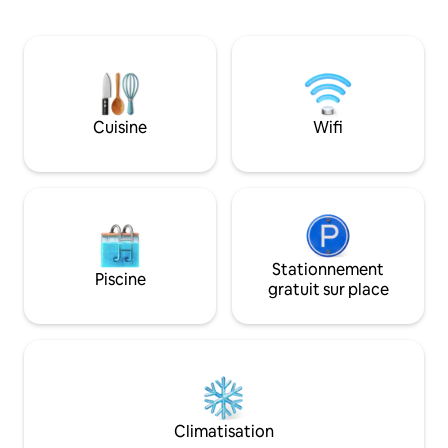
complète et cuisine avec tout le
offrez à vos proch
nécessaire pour des séjours courte ou
n'oublieront pas Parfait pour les
longue durée. À l'extérieur, il y a un
voyageurs en solo,
grand balcon, avec un banc confortable
couples, les famille
pour 3 personnes et 2 tables d'étude en
groupes de 3, 4, 5
verre pour profiter d'un petit-déjeuner
seulement 15 minut
ou d'un café le matin. À 5 minutes de
proximité des plag
Cuisine
Wifi
l'aéroport, à 10 minutes de l'île de Yas, à
avec un supermar
25 minutes du centre-ville d'Abu Dhabi
chaussée. Vivez des moments
et à 50 minutes de Dubaï.
incroyables dans 
familial.
Stationnement
Piscine
gratuit sur place
Climatisation