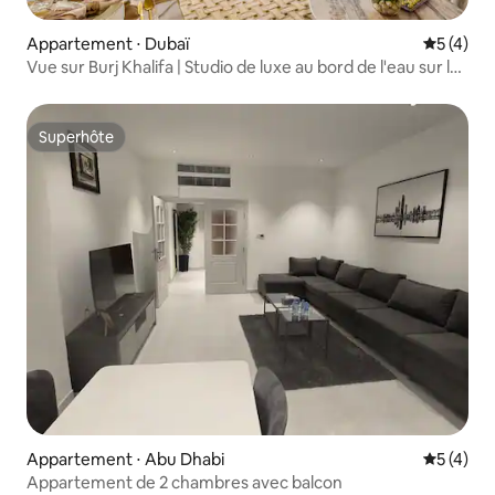
Appartement ⋅ Dubaï
Évaluatio
5 (4)
Vue sur Burj Khalifa | Studio de luxe au bord de l'eau sur le
canal
Superhôte
Superhôte
Appartement ⋅ Abu Dhabi
Évaluatio
5 (4)
Appartement de 2 chambres avec balcon