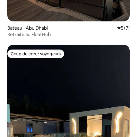
Bateau ⋅ Abu Dhabi
Évaluatio
5 (7)
Retraite au FloatHub
Coup de cœur voyageurs
Coup de cœur voyageurs