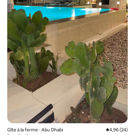
Gîte à la ferme ⋅ Abu Dhabi
Évaluation mo
4,96 (24)