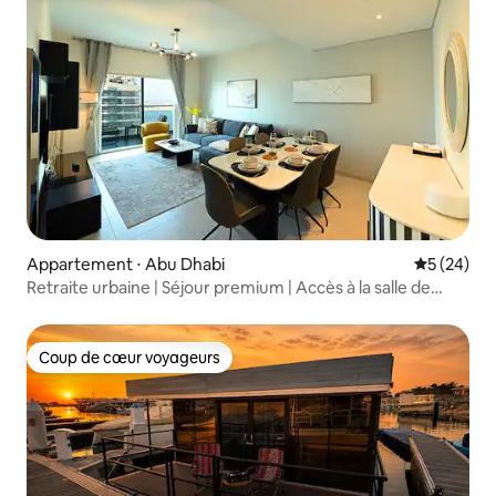
Appartement ⋅ Abu Dhabi
Évaluation
5 (24)
Retraite urbaine | Séjour premium | Accès à la salle de
sport et à la piscine
Coup de cœur voyageurs
Coup de cœur voyageurs