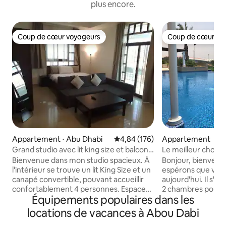
plus encore.
Coup de cœur voyageurs
Coup de cœur vo
Coup de cœur voyageurs
Coup de cœur vo
Appartement ⋅ Abu Dhabi
Évaluation moyenne sur la base 
4,84 (176)
Appartement
Grand studio avec lit king size et balcon
Le meilleur choix po
massif près de l'AUH
de Yas à Abou Dab
Bienvenue dans mon studio spacieux. À
Bonjour, bienvenu
l'intérieur se trouve un lit King Size et un
espérons que vou
canapé convertible, pouvant accueillir
aujourd'hui. Il s'a
confortablement 4 personnes. Espace
2 chambres pouvan
Équipements populaires dans les
bureau désigné, équipé d'une chaise de
5 personnes. L'ap
bureau confortable et d'une connexion
entièrement équi
locations de vacances à Abou Dabi
Wi-Fi pour les réunions. Salle de bain
est très sympathi