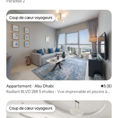
Paradise 2
Coup de cœur voyageurs
Coup de cœur voyageurs
Appartement ⋅ Abu Dhabi
Évaluatio
5 (8)
Radiant BLVD 2BR 5 étoiles - Vue imprenable et piscine à
débordement
Coup de cœur voyageurs
Coup de cœur voyageurs