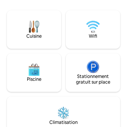
complète et cuisine avec tout le
demandez comment
nécessaire pour des séjours courte ou
tendance à se fair
longue durée. À l'extérieur, il y a un
Les attractions à pr
grand balcon, avec un banc confortable
Sea World ABU DHA
pour 3 personnes et 2 tables d'étude en
course de Formule 1 de Y
verre pour profiter d'un petit-déjeuner
World - Parc à th
ou d'un café le matin. À 5 minutes de
parc à thème des s
Cuisine
Wifi
l'aéroport, à 10 minutes de l'île de Yas, à
- Parcours de golf
25 minutes du centre-ville d'Abu Dhabi
commercial Yas - Plage de Yas/Marina de
et à 50 minutes de Dubaï.
Yas. - Etihad Arena
Yas Bay
Stationnement
Piscine
gratuit sur place
Climatisation