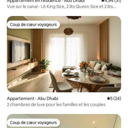
Appartement en résidence ⋅ Abu Dhabi
Évaluation mo
4,94 (31)
Vue sur le canal - Lit King Size, 2 lits Queen Size et 2 lits
jumeaux
Coup de cœur voyageurs
Coup de cœur voyageurs
Appartement ⋅ Abu Dhabi
Évaluation
5 (24)
2 chambres de luxe pour les familles et les couples
Coup de cœur voyageurs
Coup de cœur voyageurs