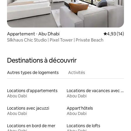
Appartement ⋅ Abu Dhabi
Évaluation mo
4,93 (14)
Silkhaus Chic Studio | Pixel Tower | Private Beach
Destinations à découvrir
Autres types de logements
Activités
Locations d'appartements
Locations de vacances avec piscine
Abou Dabi
Abou Dabi
Locations avec jacuzzi
Appart'hôtels
Abou Dabi
Abou Dabi
Locations en bord de mer
Locations de lofts
Abou Dabi
Abou Dabi