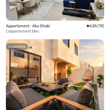
Appartement ⋅ Abu Dhabi
Évaluation mo
4,85 (79)
L'appartement bleu
Superhôte
Superhôte