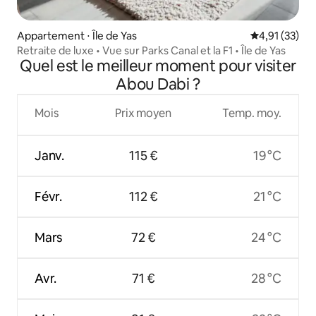
Appartement ⋅ Île de Yas
Évaluation mo
4,91 (33)
Retraite de luxe • Vue sur Parks Canal et la F1 • Île de Yas
Quel est le meilleur moment pour visiter
Abou Dabi ?
Mois
Prix moyen
Temp. moy.
Janv.
115 €
19 °C
Févr.
112 €
21 °C
Mars
72 €
24 °C
Avr.
71 €
28 °C