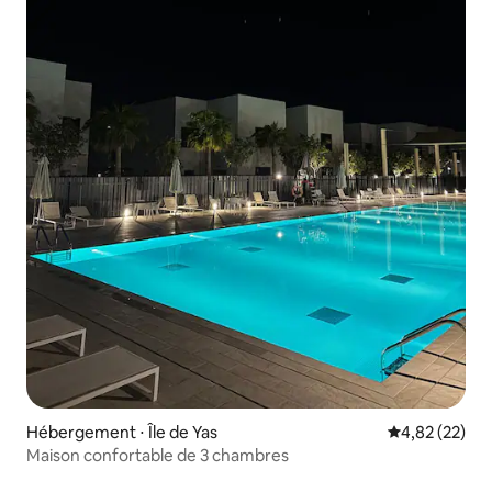
Hébergement ⋅ Île de Yas
Évaluation mo
4,82 (22)
Maison confortable de 3 chambres