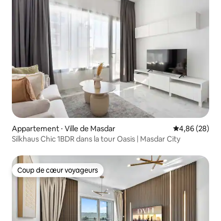
Appartement ⋅ Ville de Masdar
Évaluation mo
4,86 (28)
Silkhaus Chic 1BDR dans la tour Oasis | Masdar City
Coup de cœur voyageurs
Coup de cœur voyageurs