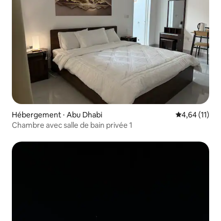
Hébergement ⋅ Abu Dhabi
Évaluation mo
4,64 (11)
Chambre avec salle de bain privée 1