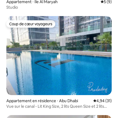
Appartement ⋅ Île Al Maryah
Évaluatio
5 (9)
Studio
Coup de cœur voyageurs
Coup de cœur voyageurs
Appartement en résidence ⋅ Abu Dhabi
Évaluation mo
4,94 (31)
Vue sur le canal - Lit King Size, 2 lits Queen Size et 2 lits
jumeaux