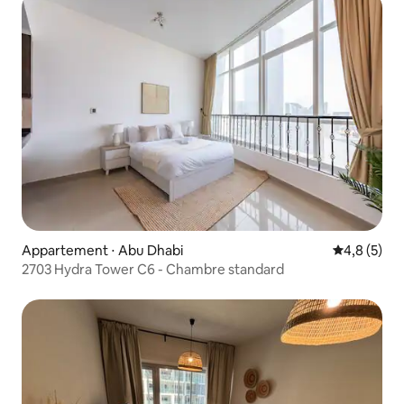
Appartement ⋅ Abu Dhabi
Évaluation 
4,8 (5)
2703 Hydra Tower C6 - Chambre standard