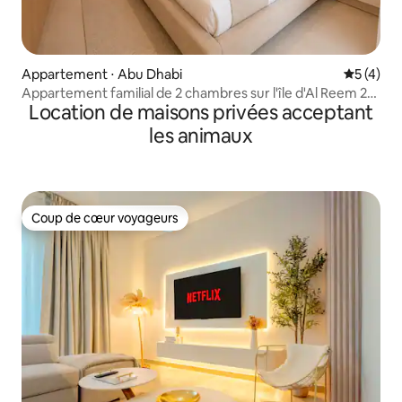
Appartement ⋅ Abu Dhabi
Évaluatio
5 (4)
Appartement familial de 2 chambres sur l'île d'Al Reem 2
Location de maisons privées acceptant
chambres-2104
les animaux
Coup de cœur voyageurs
Coup de cœur voyageurs