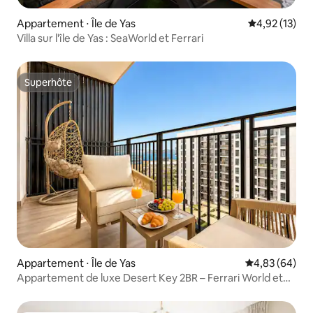
Appartement ⋅ Île de Yas
Évaluation mo
4,92 (13)
Villa sur l'île de Yas : SeaWorld et Ferrari
Superhôte
Superhôte
Appartement ⋅ Île de Yas
Évaluation mo
4,83 (64)
Appartement de luxe Desert Key 2BR – Ferrari World et
Yas Mall