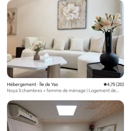
Hébergement ⋅ Île de Yas
Évaluation mo
4,75 (20)
Noya 3 chambres + femme de ménage | Logement de
luxe moderne