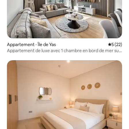
Appartement ⋅ Île de Yas
Évaluation
5 (22)
Appartement de luxe avec 1 chambre en bord de mer sur
l'île de Yas | Ferrari World