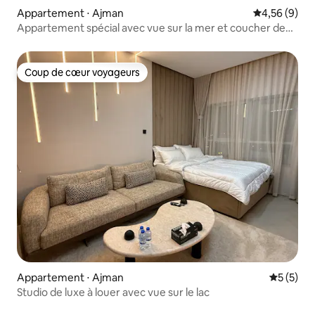
Appartement ⋅ Ajman
Évaluation m
4,56 (9)
Appartement spécial avec vue sur la mer et coucher de
soleil à Ajman 1️⃣
Coup de cœur voyageurs
Coup de cœur voyageurs
Appartement ⋅ Ajman
Évaluatio
5 (5)
Studio de luxe à louer avec vue sur le lac