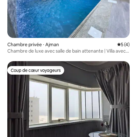
Chambre privée ⋅ Ajman
Évaluatio
5 (4)
Chambre de luxe avec salle de bain attenante | Villa avec
piscine partagée
Coup de cœur voyageurs
Coup de cœur voyageurs