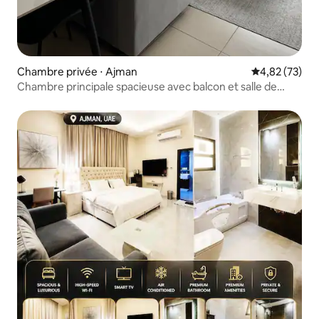
Chambre privée ⋅ Ajman
Évaluation mo
4,82 (73)
Chambre principale spacieuse avec balcon et salle de
bains attenante