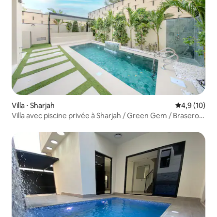
Villa ⋅ Sharjah
Évaluation m
4,9 (10)
Villa avec piscine privée à Sharjah / Green Gem / Brasero
pour barbecue