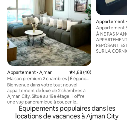
Appartement ⋅ A
Appartement Sea
balcon et vue dire
À NE PAS MANQUE
APPARTEMENT UNE
REPOSANT, EST S
SUR LA CORNICH
MERVEILLEUX BA
MER. Emplacement privilégié, une belle
communauté au c
Appartement ⋅ Ajman
Évaluation moyenne sur la base
4,88 (40)
Corniche, est con
Maison premium 2 chambres | Élégance
avec la plage. Cho
moderne et parking gratuit
Bienvenue dans votre tout nouvel
centaines d'activi
appartement de luxe de 2 chambres à
cafés, restaurants,
Ajman City. Situé au 19e étage, il offre
supermarchés ouve
une vue panoramique à couper le
proximité avant de
Équipements populaires dans les
souffle sur un jardin verdoyant et
sable à seulement 
luxuriant, alliant élégance et tranquillité.
Conçue de manièr
locations de vacances à Ajman City
Parfait pour les familles, il dispose d'un
résidence est bien
salon spacieux et climatisé, d'une
caractéristiques i
télévision connectée, d'une cuisine