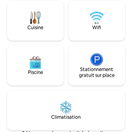
moderne entièrement équipée, d'une
connexion Wi-Fi haut débit gratuite et
d'un parking privé. Le bâtiment dispose
d'une vidéosurveillance 24h/24 et 7j/7 et
d'ascenseurs rapides. À seulement
Cuisine
Wifi
1,6 mile d'Ajman Beach, 6,7 miles de
China Mall et 10 miles de l'aéroport de
Sharjah.
Stationnement
Piscine
gratuit sur place
Climatisation