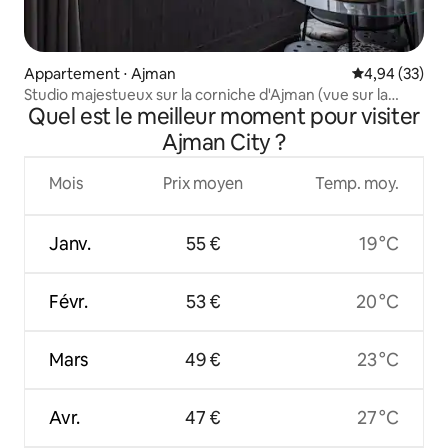
Appartement ⋅ Ajman
Évaluation mo
4,94 (33)
Studio majestueux sur la corniche d'Ajman (vue sur la
Quel est le meilleur moment pour visiter
mer)
Ajman City ?
Mois
Prix moyen
Temp. moy.
Janv.
55 €
19 °C
Févr.
53 €
20 °C
Mars
49 €
23 °C
Avr.
47 €
27 °C