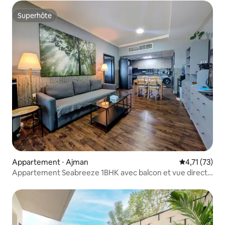
Superhôte
Superhôte
Appartement ⋅ Ajman
Évaluation mo
4,71 (73)
Appartement Seabreeze 1BHK avec balcon et vue directe
sur la mer